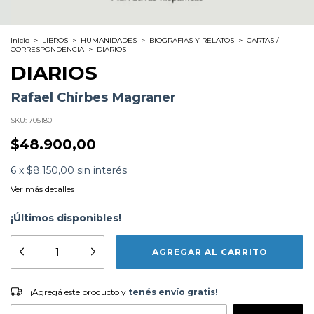
Inicio
>
LIBROS
>
HUMANIDADES
>
BIOGRAFIAS Y RELATOS
>
CARTAS /
CORRESPONDENCIA
>
DIARIOS
DIARIOS
Rafael Chirbes Magraner
SKU:
705180
$48.900,00
6
x
$8.150,00
sin interés
Ver más detalles
¡Últimos disponibles!
Formato:
LIBROS
Editorial:
Anagrama
Encuadernación:
Tapa Blanda
Idioma:
Español
¡Agregá este producto y
tenés envío gratis!
ISBN:
9788433999313
¡Agregá este producto y
tenés envío gratis!
N°
Páginas:
472
Fecha Publicación:
04/2023
CAMBIAR CP
Entregas para el CP: