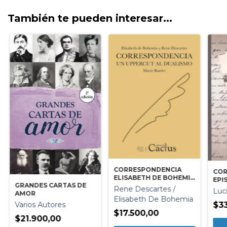
También te pueden interesar...
CORRESPONDENCIA
COR
ELISABETH DE BOHEMIA
EPI
GRANDES CARTAS DE
Y RENE DESCARTES
JUA
Rene Descartes /
Luci
AMOR
ALB
Elisabeth De Bohemia
J.V
$3
Varios Autores
$17.500,00
$21.900,00