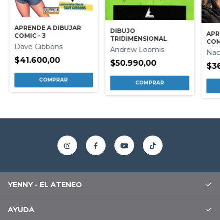
APRENDE A DIBUJAR
DIBUJO
APR
COMIC - 3
TRIDIMENSIONAL
COM
Dave Gibbons
Andrew Loomis
Nac
$41.600,00
$50.990,00
$3
YENNY - EL ATENEO
AYUDA