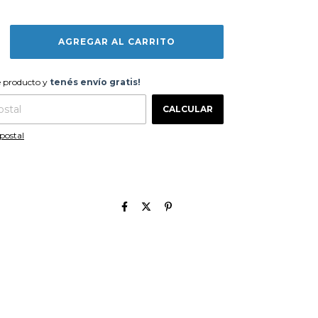
te producto y
tenés envío gratis!
e producto y
tenés envío gratis!
CAMBIAR CP
 CP:
CALCULAR
postal