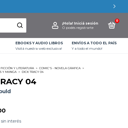
0
¡Hola!
Iniciá sesión
O podés registrarte
EBOOKS Y AUDIO LIBROS
ENVÍOS A TODO EL PAÍS
Visitá nuestra web exclusiva!
Y a todo el mundo!
FICCIÓN Y LITERATURA
>
COMIC'S - NOVELA GRAFICA
>
S Y MANGA
>
DICK TRACY 04
TRACY 04
ould
00
sin interés