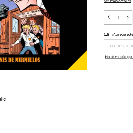
Ver más detalles
¡Agregá es
¡Agregá est
Entregas para el
No sé mi código 
l crimen, y con la ayuda de Dick Tracy los lectores nos
cadas con brillantez y simpleza. Pero los pintorescos villanos que
o descansan, y los planes del ininteligible Murmullos y su banda
 aire. No hay paz para los malvados y sus vidas terminan en