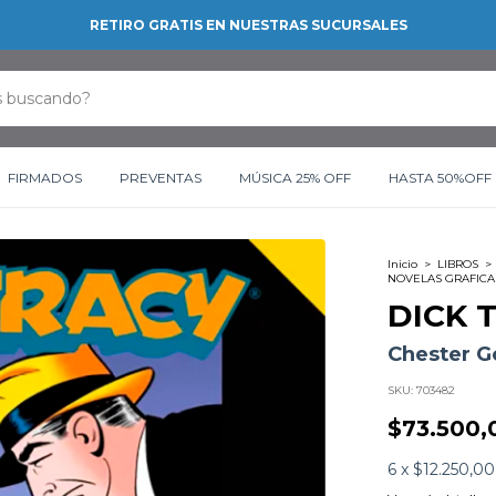
RETIRO GRATIS EN NUESTRAS SUCURSALES
FIRMADOS
PREVENTAS
MÚSICA 25% OFF
HASTA 50%OFF
Inicio
>
LIBROS
>
NOVELAS GRAFICA
DICK 
Chester G
SKU:
703482
$73.500,
6
x
$12.250,00