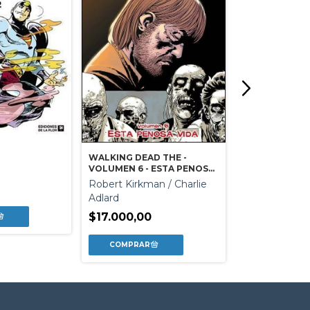
MACANUDO 10
Ricardo Linier
$39.500,00
WALKING DEAD THE -
VOLUMEN 6 - ESTA PENOSA
VIDA
Robert Kirkman / Charlie
Adlard
$17.000,00