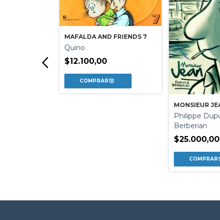
MAFALDA AND FRIENDS 7
Quino
$12.100,00
MONSIEUR JE
E LA CARA A
Philippe Dupu
Berberian
bezon Camara
$25.000,00