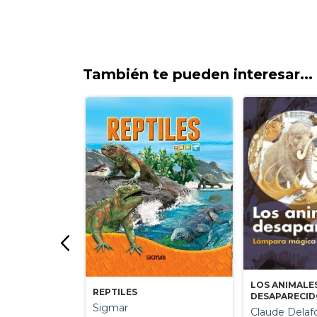
También te pueden interesar...
LOS ANIMALE
REPTILES
 AVES
DESAPARECI
Sigmar
rte / Agustin
Claude Delaf