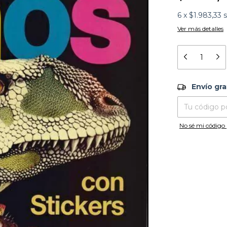
6
x
$1.983,33
s
Ver más detalles
Envío grati
Envío gra
Entregas para el
No sé mi código 