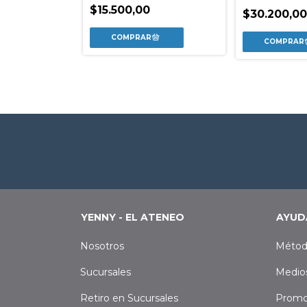
$15.500,00
$30.200,0
0
YENNY - EL ATENEO
AYUD
Nosotros
Métod
Sucursales
Medio
Retiro en Sucursales
Promo