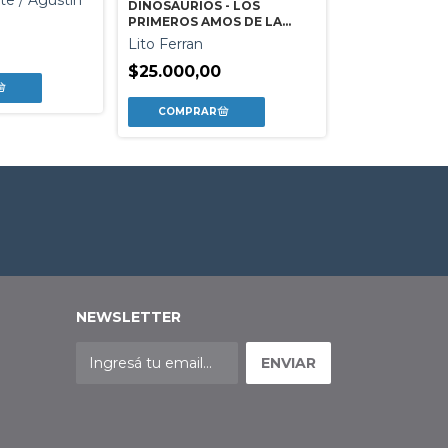
te / Agustin
DINOSAURIOS - LOS
PRIMEROS AMOS DE LA
TIERRA
Lito Ferran
$25.000,00
NEWSLETTER