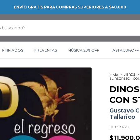
ENVÍO GRATIS PARA COMPRAS SUPERIORES A $40.000
FIRMADOS
PREVENTAS
MÚSICA 25% OFF
HASTA 50%OFF
Inicio
>
LIBROS
>
EL REGRESO - CON
DINOS
CON S
Gustavo Ca
Tallarico
SKU:
588779
$11.900,