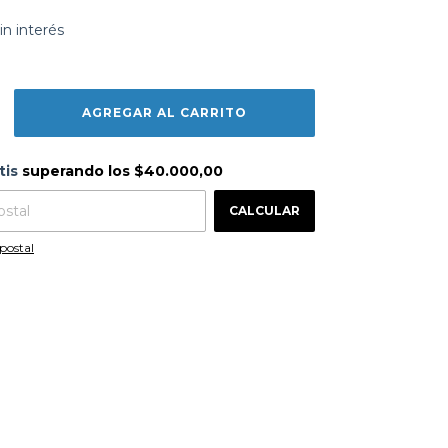
in interés
s
$40.000,00
tis
superando los
$40.000,00
CAMBIAR CP
 CP:
CALCULAR
postal