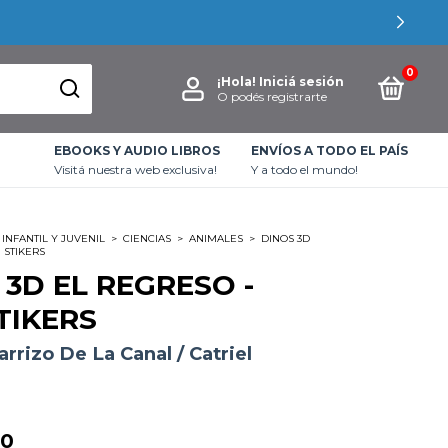
0
¡Hola!
Iniciá sesión
O podés registrarte
EBOOKS Y AUDIO LIBROS
ENVÍOS A TODO EL PAÍS
Visitá nuestra web exclusiva!
Y a todo el mundo!
INFANTIL Y JUVENIL
>
CIENCIAS
>
ANIMALES
>
DINOS 3D
 STIKERS
 3D EL REGRESO -
TIKERS
rrizo De La Canal / Catriel
00