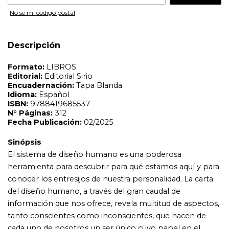
Sinópsis
No sé mi código postal
El sistema de diseño humano es una poderosa
herramienta para descubrir para qué estamos aquí y para
conocer los entresijos de nuestra personalidad. La carta
Descripción
del diseño humano, a través del gran caudal de
información que nos ofrece, revela multitud de aspectos,
tanto conscientes como inconscientes, que hacen de
cada uno de nosotros un ser único cuyo papel en el
mundo es insustituible. Este libro va dirigido sobre todo a
quienes no tienen conocimientos previos en la materia o
se están iniciando en ella. La misión principal de su autora
es ayudarnos a vivir la vida para la que fuimos diseñados a
través de descubrir quiénes somos, cuál es nuestro
propósito existencial y cómo activar nuestro potencial y
el camino de vida que nos corresponde. Al sacar el
máximo partido a nuestra existencia no solo estamos
apuntando a nuestra realización, sino que estamos
contribuyendo inexorablemente a la evolución de la
humanidad y a construir un mundo pacífico y sostenible
para todos.