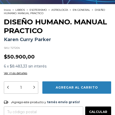
Inicio
>
LIBROS
>
ESOTERISMO
>
ASTROLOGÍA
>
EN GENERAL
>
DISEÑO
HUMANO. MANUAL PRACTICO
DISEÑO HUMANO. MANUAL
PRACTICO
Karen Curry Parker
SKU:
727204
$50.900,00
6
x
$8.483,33
sin interés
Ver más detalles
Formato:
LIBROS
Editorial:
Editorial Sirio
Encuadernación:
Tapa Blanda
Idioma:
Español
¡Agregá este producto y
tenés envío gratis!
ISBN:
9788419685537
¡Agregá este producto y
tenés envío gratis!
N°
Páginas:
312
CAMBIAR CP
Entregas para el CP:
Fecha Publicación:
02/2025
CALCULAR