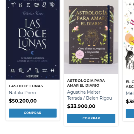
ASTROLOGIA PARA
EL 
AMAR EL DIARIO
LAS DOCE LUNAS
ASC
Agustina Malter
Natalia Porro
Mel
Terrada / Belen Rigou
$50.200,00
$3
$33.900,00