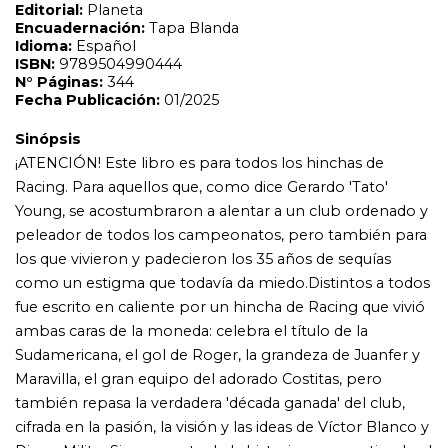
como un estigma que todavía da miedo.Distintos a todos
fue escrito en caliente por un hincha de Racing que vivió
ambas caras de la moneda: celebra el título de la
Sudamericana, el gol de Roger, la grandeza de Juanfer y
Maravilla, el gran equipo del adorado Costitas, pero
también repasa la verdadera 'década ganada' del club,
cifrada en la pasión, la visión y las ideas de Víctor Blanco y
Diego Milito. Sin esa parte de la historia, no se entiende el
23 de noviembre feliz de Asunción.Bauso, que se declara
alienado por la Academia, recuerda la agonía y el éxtasis
en forma de goles míticos, ídolos, partidos ganados,
duelos insólitos perdidos, cábalas y ese ADN académico
que transfunde la locura de una generación a la siguiente,
pero para regresar siempre a la gran final en su relato:
'Vendrán derrotas, dolores, tristezas profundas y muertes,
pero mientras vivamos llevaremos tatuada la alegría de
esta tarde. Ya está. No se borra más'.