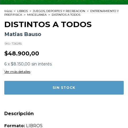
Inicio
>
LIBROS
>
JUEGOS, DEPORTES Y RECREACION
>
ENTRENAMIENTO Y
PREP.FISICA
>
MISCELANEA
>
DISTINTOS A TODOS
DISTINTOS A TODOS
Matias Bauso
SKU:
726285
$48.900,00
Formato:
LIBROS
6
x
$8.150,00
sin interés
Editorial:
Planeta
Encuadernación:
Tapa Blanda
Ver más detalles
Idioma:
Español
ISBN:
9789504990444
N°
Páginas:
344
Fecha Publicación:
01/2025
Sinópsis
¡ATENCIÓN! Este libro es para todos los hinchas de
Racing. Para aquellos que, como dice Gerardo 'Tato'
Descripción
Young, se acostumbraron a alentar a un club ordenado y
peleador de todos los campeonatos, pero también para
los que vivieron y padecieron los 35 años de sequías