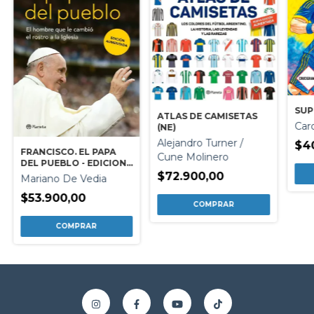
SUP
ATLAS DE CAMISETAS
Caro
(NE)
Alejandro Turner /
$4
FRANCISCO. EL PAPA
Cune Molinero
DEL PUEBLO - EDICION
AUMENTADA
$72.900,00
Mariano De Vedia
$53.900,00