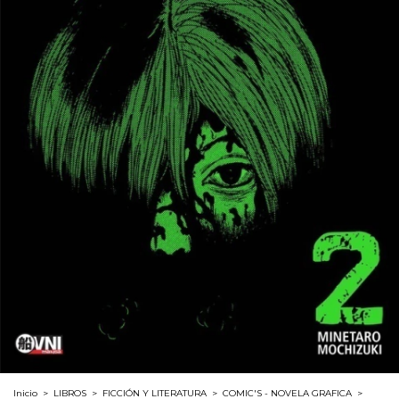
Inicio
>
LIBROS
>
FICCIÓN Y LITERATURA
>
COMIC'S - NOVELA GRAFICA
>