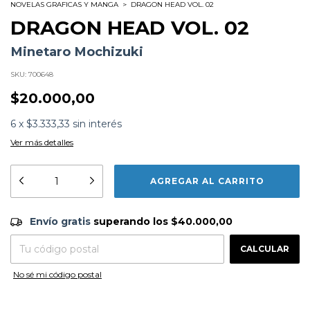
NOVELAS GRAFICAS Y MANGA
>
DRAGON HEAD VOL. 02
DRAGON HEAD VOL. 02
Minetaro Mochizuki
SKU:
700648
$20.000,00
6
x
$3.333,33
sin interés
Ver más detalles
Formato:
LIBROS
Editorial:
Ovni Press
Encuadernación:
Tapa Blanda
Envío gratis
$40.000,00
Idioma:
Español
Envío gratis
superando los
$40.000,00
ISBN:
9789878190174
CAMBIAR CP
N°
Páginas:
456
Entregas para el CP:
Dimensiones:
18 x 13 cm
CALCULAR
Fecha Publicación:
11/2022
No sé mi código postal
Sinópsis
La vida para los estudiantes atrapados en el túnel
empieza a llevarlos al límite de la cordura, y una última