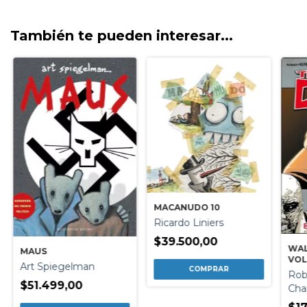
También te pueden interesar...
MACANUDO 10
Ricardo Liniers
$39.500,00
WAL
MAUS
VOL
Art Spiegelman
PEN
Rob
$51.499,00
Char