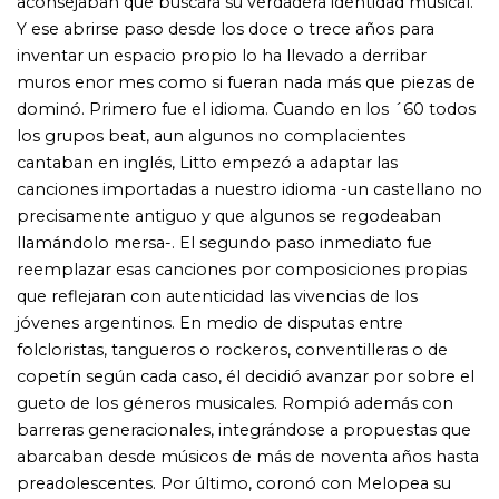
anhelado sueño de independencia, la soberanía Nebbia:
sello discográfico y estudio de grabación propios;
distribución en más de una docena de países... Durante
algunos días el libro se llamó Soñar es deLitto... como él
mismo propiciaba desde el principio: Sueña y nunca
dejes de soñar, sueña que algún día tu sueño puede ser
realidad... no pienses que es en vano soñar.... Pero
entonces llegó El bohemio va -título representativo
sugerido por el propio Litto- como un complemento
necesario, racconto de datos y comentarios sobre la
edición de álbumes, bandas sonoras, conciertos, fechas
trascendentes, conceptos y opiniones de y acerca de
Nebbia, su generosa participación y entrevistas
exclusivas a algunos artistas que lo han acompañado en
estos cincuenta años con la música. También cuatro
anexos que atestiguan sus muchos vínculos discográficos
con otros artistas, fotografías y galardones obtenidos.