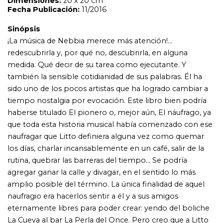
naufragar que Litto definiera alguna vez como quemar
los días, charlar incansablemente en un café, salir de la
rutina, quebrar las barreras del tiempo... Se podría
agregar ganar la calle y divagar, en el sentido lo más
amplio posible del término. La única finalidad de aquel
naufragio era hacerlos sentir a él y a sus amigos
eternamente libres para poder crear: yendo del boliche
La Cueva al bar La Perla del Once. Pero creo que a Litto
esa sensación de naufragar no le era ajena ni le
representaba una novedad, más bien podía ser una
manera de prolongar la infancia junto a sus padres: días
de bohemia, nómades, itinerantes... Por más que me
mude de pueblo en pueblo pienso que mi casa va a ser
la misma... En verdad, él nunca ha anclado, siempre ha
continuado desarrollando su propio naufragio,
haciéndolo evolucionar a través de giras e ideas, de
corazón a corazón entre los oyentes. No solamente ha
decidido no encadenarse al rock convencional, tampoco
se convirtió en un gaucho esclavo del paisaje ni en un
compadrito asfixiado por algún barrio de tango. Así, de-
generado, su música no implica entonces una fusión de
géneros propiamente dicha ni la incorporación de
instrumentos típicos de ellos, sino arrojarse sin red al