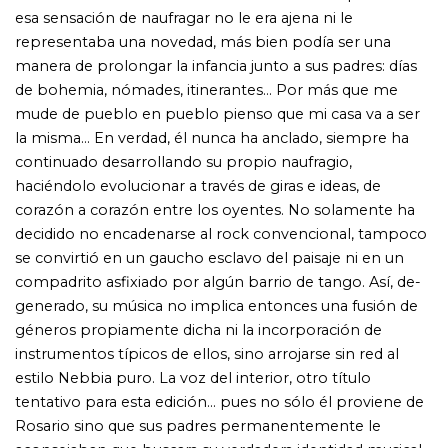
estilo Nebbia puro. La voz del interior, otro título
tentativo para esta edición... pues no sólo él proviene de
Rosario sino que sus padres permanentemente le
aconsejaban que buscara su verdadera identidad musical.
Y ese abrirse paso desde los doce o trece años para
inventar un espacio propio lo ha llevado a derribar
muros enor mes como si fueran nada más que piezas de
dominó. Primero fue el idioma. Cuando en los ´60 todos
los grupos beat, aun algunos no complacientes
cantaban en inglés, Litto empezó a adaptar las
canciones importadas a nuestro idioma -un castellano no
precisamente antiguo y que algunos se regodeaban
llamándolo mersa-. El segundo paso inmediato fue
reemplazar esas canciones por composiciones propias
que reflejaran con autenticidad las vivencias de los
jóvenes argentinos. En medio de disputas entre
folcloristas, tangueros o rockeros, conventilleras o de
copetín según cada caso, él decidió avanzar por sobre el
gueto de los géneros musicales. Rompió además con
barreras generacionales, integrándose a propuestas que
abarcaban desde músicos de más de noventa años hasta
preadolescentes. Por último, coronó con Melopea su