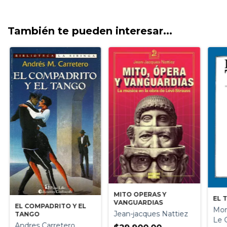
También te pueden interesar...
MITO OPERAS Y
EL 
VANGUARDIAS
EL COMPADRITO Y EL
Mon
Jean-jacques Nattiez
TANGO
Le 
Andres Carretero