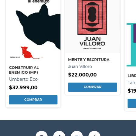
MENTE Y ESCRITURA
Juan Villoro
CONSTRUIR AL
ENEMIGO (MP)
$22.000,00
LIB
Umberto Eco
Tam
$32.999,00
$19