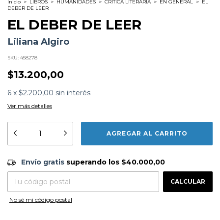
Inicio
>
LIBROS
>
HUMANIDADES
>
CRITICA LITERARIA
>
EN GENERAL
>
EL
DEBER DE LEER
EL DEBER DE LEER
Liliana Algiro
SKU:
458278
$13.200,00
6
x
$2.200,00
sin interés
Ver más detalles
Formato:
LIBROS
Editorial:
Ediciones Del Boulevard
Encuadernación:
Tapa Blanda
Envío gratis
$40.000,00
Idioma:
Español
Envío gratis
superando los
$40.000,00
ISBN:
9789875561854
N°
Páginas:
96
CAMBIAR CP
Entregas para el CP:
Dimensiones:
21 x 14 cm
CALCULAR
Fecha Publicación:
08/2007
No sé mi código postal
Sinópsis