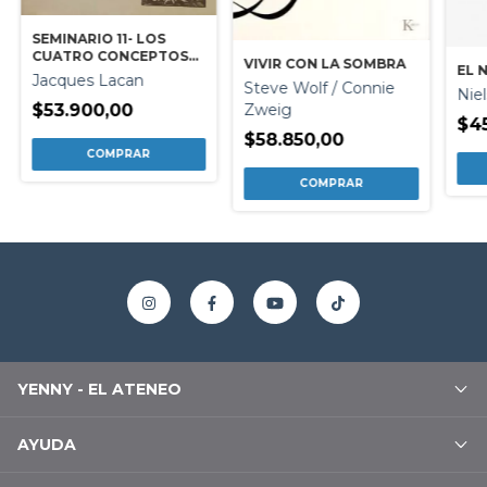
SEMINARIO 11- LOS
CUATRO CONCEPTOS
VIVIR CON LA SOMBRA
EL 
FUNDAMENTALES DEL
Jacques Lacan
Steve Wolf / Connie
PSICOANALISIS
Nie
$53.900,00
Zweig
$4
$58.850,00
YENNY - EL ATENEO
AYUDA