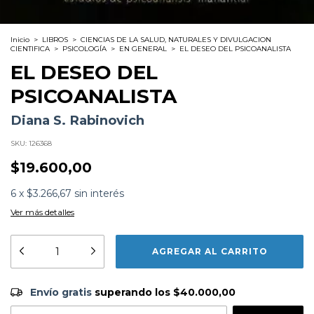
Inicio
>
LIBROS
>
CIENCIAS DE LA SALUD, NATURALES Y DIVULGACION
CIENTIFICA
>
PSICOLOGÍA
>
EN GENERAL
>
EL DESEO DEL PSICOANALISTA
EL DESEO DEL
PSICOANALISTA
Diana S. Rabinovich
SKU:
126368
$19.600,00
6
x
$3.266,67
sin interés
Ver más detalles
Formato:
LIBROS
Editorial:
Manantial
Encuadernación:
Tapa Blanda
Idioma:
Español
Envío gratis
$40.000,00
ISBN:
9789875000131
Envío gratis
superando los
$40.000,00
N°
Páginas:
160
Dimensiones:
20 x 14.5 cm
CAMBIAR CP
Entregas para el CP: