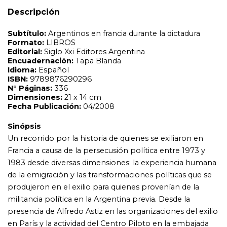
Un recorrido por la historia de quienes se exiliaron en
Descripción
Francia a causa de la persecusión política entre 1973 y
1983 desde diversas dimensiones: la experiencia humana
de la emigración y las transformaciones políticas que se
produjeron en el exilio para quienes provenían de la
militancia política en la Argentina previa. Desde la
presencia de Alfredo Astiz en las organizaciones del exilio
en París y la actividad del Centro Piloto en la embajada
argentina en esa ciudad, hasta los conflictos generados
por el boicot internacional al Mundial de Fútbol y la
guerra de Malvinas, la historia de estos emigrados
políticos es aquí reconstruida desde la propia experiencia
de sus protagonistas, con una mirada analítica y
cuidadosa frente a los matices, las tensiones y la
complejidad de cuestiones humanas, éticas y políticas
involucradas. El libro aporta un conocimiento nuevo
sobre la experiencia del exilio argentino en Francia y
contribuye a integrar ese proceso como parte de
nuestra historia de violencia política de los años 70 y 80.
Pero, además, de manera más general, también aporta
una mirada nueva sobre ciertos aspectos de la historia
argentina reciente como las transformaciones
producidas en las sensibilidades políticas militantes y la