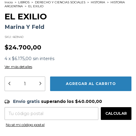
Inicio
>
LIBROS
>
DERECHO Y CIENCIAS SOCIALES
>
HISTORIA
>
HISTORIA
ARGENTINA
>
EL EXILIO
EL EXILIO
Marina Y Feld
SKU:
469440
$24.700,00
4
x
$6.175,00
sin interés
Ver más detalles
Subtítulo:
Argentinos en francia durante la dictadura
Formato:
LIBROS
Editorial:
Siglo Xxi Editores Argentina
Encuadernación:
Tapa Blanda
Envío gratis
$40.000,00
Envío gratis
superando los
$40.000,00
Idioma:
Español
ISBN:
9789876290296
CAMBIAR CP
Entregas para el CP:
N°
Páginas:
336
CALCULAR
Dimensiones:
21 x 14 cm
Fecha Publicación:
04/2008
No sé mi código postal
Sinópsis