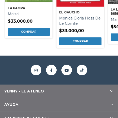
LA PAMPA
LA 
EL GAUCHO
Maizal
1958
Monica Gloria Hoss De
Mar
$33.000,00
Le Comte
$5
$33.000,00
YENNY - EL ATENEO
AYUDA