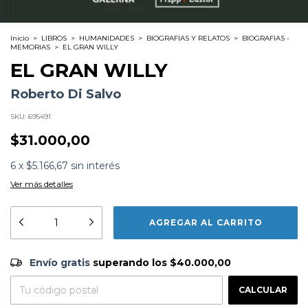
Inicio
>
LIBROS
>
HUMANIDADES
>
BIOGRAFIAS Y RELATOS
>
BIOGRAFIAS -
MEMORIAS
>
EL GRAN WILLY
EL GRAN WILLY
Roberto Di Salvo
SKU:
695491
$31.000,00
6
x
$5.166,67
sin interés
Ver más detalles
Formato:
LIBROS
Editorial:
Galerna
Encuadernación:
Tapa Blanda
Idioma:
Español
Envío gratis
$40.000,00
ISBN:
9789874860606
Envío gratis
superando los
$40.000,00
N°
Páginas:
288
CAMBIAR CP
Entregas para el CP:
Fecha Publicación:
06/2022
CALCULAR
Sinópsis