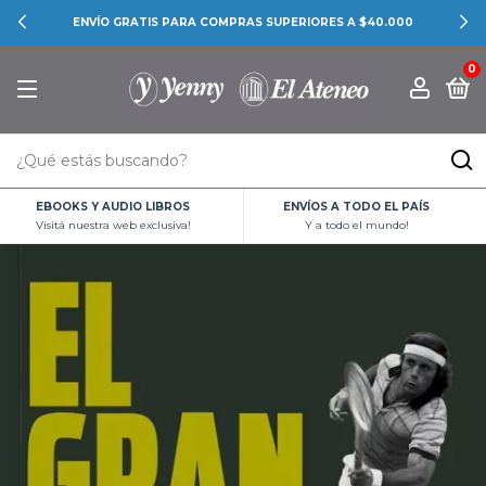
ENVÍO GRATIS PARA COMPRAS SUPERIORES A $40.000
0
EBOOKS Y AUDIO LIBROS
ENVÍOS A TODO EL PAÍS
Visitá nuestra web exclusiva!
Y a todo el mundo!