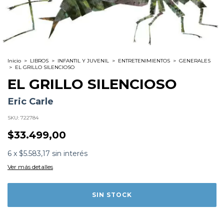
Inicio
>
LIBROS
>
INFANTIL Y JUVENIL
>
ENTRETENIMIENTOS
>
GENERALES
>
EL GRILLO SILENCIOSO
EL GRILLO SILENCIOSO
Eric Carle
SKU:
722784
$33.499,00
6
x
$5.583,17
sin interés
Ver más detalles
Formato:
LIBROS
Editorial:
Beascoa
Encuadernación:
Tapa Dura
Idioma:
Español
ISBN:
9788448867720
N°
Páginas:
26