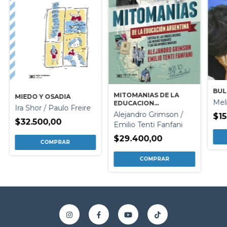
BUL
MITOMANIAS DE LA
MIEDO Y OSADIA
Mel
EDUCACION
Ira Shor / Paulo Freire
ARGENTINA
Alejandro Grimson /
$15
$32.500,00
Emilio Tenti Fanfani
$29.400,00