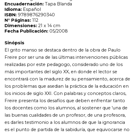
los problemas que asedian la práctica de la educación en
los inicios de siglo XXI. Con palabras y conceptos claros,
Freire presenta los desafíos que deben enfrentar tanto
los docentes como los alumnos, al sostener que 'una de
las buenas cualidades de un profesor, de una profesora,
es darles testimonio a los alumnos de que la ignorancia
es el punto de partida de la sabiduría, que equivocarse no
es un pecado, sino que forma parte del proceso de
conocer y que el error es un momento de la búsqueda
del saber'. Sin embargo, el libro no sólo toca temas
vinculados a la educación, sino que el autor también
reflexiona sobre la historia, el cambio social, las utopías y
la responsabilidad del hombre en el mundo globalizado.
Por ello, dada la trascendencia y permanencia de su
ideología, Siglo Veintiuno incluye esta obra dentro de su
Colección Biblioteca Clásica de Siglo Veintiuno.