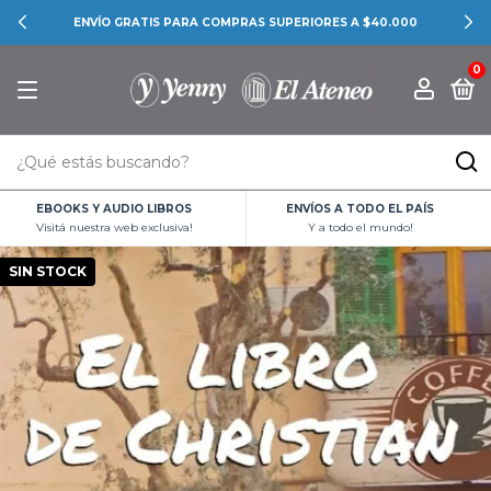
ENVÍO GRATIS PARA COMPRAS SUPERIORES A $40.000
0
EBOOKS Y AUDIO LIBROS
ENVÍOS A TODO EL PAÍS
Visitá nuestra web exclusiva!
Y a todo el mundo!
SIN STOCK