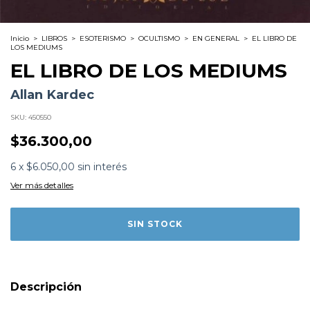
Inicio
>
LIBROS
>
ESOTERISMO
>
OCULTISMO
>
EN GENERAL
>
EL LIBRO DE
LOS MEDIUMS
EL LIBRO DE LOS MEDIUMS
Allan Kardec
SKU:
450550
$36.300,00
Subtítulo:
Tratado de espiritismo experimental
6
x
$6.050,00
sin interés
Formato:
LIBROS
Editorial:
Hojas Del Sur
Ver más detalles
Encuadernación:
Tapa Blanda
Idioma:
Español
ISBN:
9788496595163
N°
Páginas:
528
Dimensiones:
21 x 13.5 cm
Fecha Publicación:
04/2007
Sinópsis
Allan Kardec expone en este libro la parte practica de la
Descripción
doctrina, basada en el estudio sistematico y perseverante
de la rica y variada fenomenologia del Espiritismo. Se