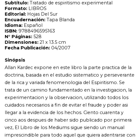
trata de un camino fundamentado en la investigacion, la
experimentacion y la observacion, utilizando todos los
cuidados necesarios a fin de evitar el fraude y poder asi
llegar a la evidencia de los hechos. Ciento cuarenta y
cinco aos despues de haber sido publicado por primera
vez, El Libro de los Mediums sigue siendo un manual
imprescindible para todo aquel que quiera adentrarse con
pie firme en el campo de la mediumnidad. El lector
hallara en sus paginas enseanzas abundantes, preciosas y
seguras, que lo habilitaran para la tarea de la
comunicacion con los espiritus, sin los peligros de la
improvisacion, la credulidad y el empirismo rutinario. Un
deseo muy natural, entre las personas que se ocupan del
Espiritismo, es el poder entrar por si mismas en
comunicacion con los Espiritus; esta obra esta destinada
a facilitarles el camino. Allan Kardec