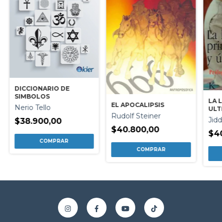
DICCIONARIO DE
SIMBOLOS
LA 
EL APOCALIPSIS
Nerio Tello
ULT
Rudolf Steiner
Jid
$38.900,00
$40.800,00
$4