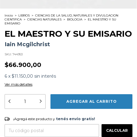
Inicio
>
LIBROS
>
CIENCIAS DE LA SALUD, NATURALES Y DIVULGACION
CIENTIFICA
>
CIENCIAS NATURALES
>
BIOLOGIA
>
EL MAESTRO Y SU
EMISARIO
EL MAESTRO Y SU EMISARIO
Iain Mcgilchrist
SKU:
744953
$66.900,00
6
x
$11.150,00
sin interés
Ver más detalles
Formato:
LIBROS
Editorial:
Capitan Swing
Encuadernación:
Tapa Blanda
Idioma:
Español
¡Agregá este producto y
tenés envío gratis!
ISBN:
9791399039153
¡Agregá este producto y
tenés envío gratis!
N°
Páginas:
1088
CAMBIAR CP
Entregas para el CP:
Fecha Publicación:
04/2026
CALCULAR