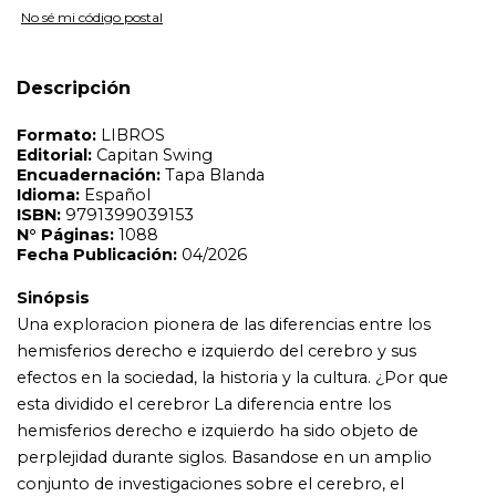
Sinópsis
No sé mi código postal
Una exploracion pionera de las diferencias entre los
hemisferios derecho e izquierdo del cerebro y sus
efectos en la sociedad, la historia y la cultura. ¿Por que
Descripción
esta dividido el cerebror La diferencia entre los
hemisferios derecho e izquierdo ha sido objeto de
perplejidad durante siglos. Basandose en un amplio
conjunto de investigaciones sobre el cerebro, el
prestigioso psiquiatra, escritor y pensador Iain McGilchrist
revela que la diferencia entre los dos hemisferios es
profunda: dos formas completas y coherentes, pero
incompatibles, de experimentar el mundo. El hemisferio
izquierdo, orientado al detalle, prefiere los mecanismos a
los seres vivos y tiende al interes propio, mientras que el
hemisferio derecho tiene mayor amplitud, flexibilidad y
generosidad. McGilchrist propone un viaje a traves de la
historia de la cultura occidental, ilustrando la tension
entre estos dos mundos tal y como se revela en el
pensamiento y las creencias de pensadores y artistas
desde la antigüedad hasta la modernidad, desde Esquilo
hasta Magritte.