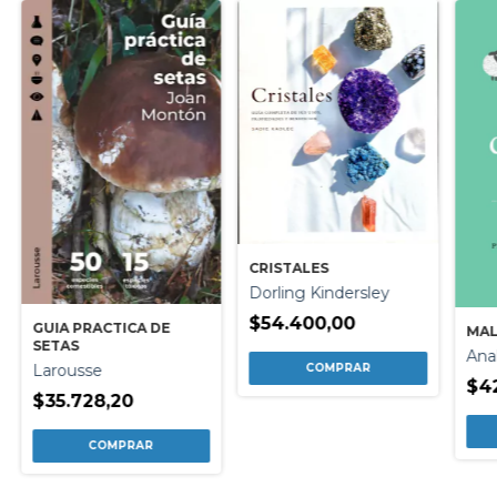
CRISTALES
Dorling Kindersley
$54.400,00
GUIA PRACTICA DE
MAL
SETAS
Anal
Larousse
$4
$35.728,20