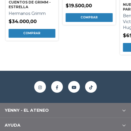
CUENTOS DE GRIMM -
NUE
$19.500,00
ESTRELLA
PAR
Hermanos Grimm
Ben
$34.000,00
Vic
Hu
$6
YENNY - EL ATENEO
AYUDA