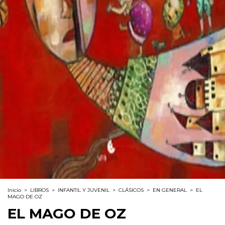
Inicio
>
LIBROS
>
INFANTIL Y JUVENIL
>
CLÁSICOS
>
EN GENERAL
>
EL
MAGO DE OZ
EL MAGO DE OZ