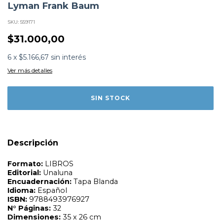
Lyman Frank Baum
SKU:
559171
Formato:
LIBROS
Editorial:
Unaluna
$31.000,00
Encuadernación:
Tapa Blanda
Idioma:
Español
ISBN:
9788493976927
6
x
$5.166,67
sin interés
N°
Páginas:
32
Ver más detalles
Dimensiones:
35 x 26 cm
Fecha Publicación:
11/2012
Sinópsis
Descripción