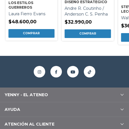
DISEÑO ESTRATEGICO
LOS ESTILOS
STE
GUERREROS
Andre R. Coutinho /
LEC
Laura Fierro Evans
Anderson C. S. Penha
LID
Wal
$48.600,00
$32.990,00
$3
YENNY - EL ATENEO
AYUDA
ATENCIÓN AL CLIENTE