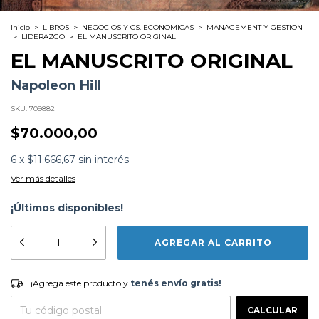
Inicio
>
LIBROS
>
NEGOCIOS Y CS. ECONOMICAS
>
MANAGEMENT Y GESTION
>
LIDERAZGO
>
EL MANUSCRITO ORIGINAL
EL MANUSCRITO ORIGINAL
Napoleon Hill
SKU:
709882
$70.000,00
6
x
$11.666,67
sin interés
Ver más detalles
¡Últimos disponibles!
Formato:
LIBROS
Editorial:
Del Fondo Editorial
Encuadernación:
Tapa Blanda
Idioma:
Español
¡Agregá este producto y
tenés envío gratis!
ISBN:
9789878978734
¡Agregá este producto y
tenés envío gratis!
N°
Páginas:
832
CAMBIAR CP
Entregas para el CP:
Dimensiones:
23 x 15 cm
CALCULAR
Fecha Publicación:
09/2023