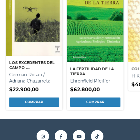
LOS EXCEDENTES DEL
CAMPO .
LA FERTILIDAD DE LA
COL
SUPERPOBLACION
TIERRA
German Rosati /
H K
RELATIVA Y CUESTION
Adriana Chazarreta
Ehrenfield Pfeiffer
AGRARIA EN LA
$4
ARGENTINA
$22.900,00
$62.800,00