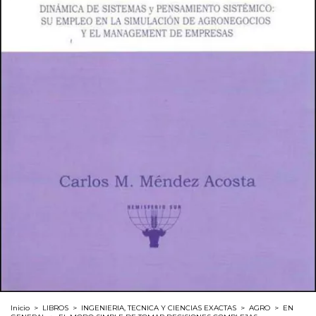
Inicio
>
LIBROS
>
INGENIERIA, TECNICA Y CIENCIAS EXACTAS
>
AGRO
>
EN