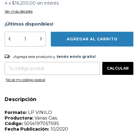
4
x
$16.200,00
sin interés
Ver más detalles
¡Últimos disponibles!
Formato:
LP VINILO
Productora:
Varias Cias.
¡Agregá este producto y
tenés envío gratis!
¡Agregá este producto y
tenés envío gratis!
Código:
5054197057595
Fecha Publicación:
10/2020
CAMBIAR CP
Entregas para el CP:
CALCULAR
Lista de Canciones
1 - GUERRA DE RAZAS
No sé mi código postal
2 - EL NUEVO CAMINO DEL HOMBRE
3 - GUERREROS URBANOS
4 - LO MEJOR DE LO PEOR
Descripción
5 - PUEBLOS ERGUIDOS
6 - LEJOS DE CASA
7 - LADO B: SOL
8 - ANTES DE MORIR
9 - AMIGOS
10 - ALAS