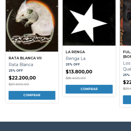
FUL
LA RENGA
(BO
Renga La
RATA BLANCA VII
Los
Rata Blanca
25% OFF
Qu
25% OFF
$13.800,00
25%
$22.200,00
$18.400,00
$22
$29.600,00
$29