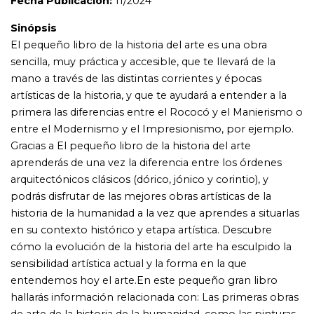
podrás disfrutar de las mejores obras artísticas de la
historia de la humanidad a la vez que aprendes a situarlas
en su contexto histórico y etapa artística. Descubre
cómo la evolución de la historia del arte ha esculpido la
sensibilidad artística actual y la forma en la que
entendemos hoy el arte.En este pequeño gran libro
hallarás información relacionada con: Las primeras obras
de arte de la historia de la humanidad, como las pinturas
rupestres de las cuevas de Lascaux o piezas como la
Venus de Willendorf. Las maravillas del arte antiguo,
como la tumba de Tutankamón, el Partenón o el palacio
de Sargón II en Khorsabad. Los tesoros del arte
bizantino, islámico, románico y gótico durante la Edad
Media. Las mejores pinturas y obras de ingeniería del arte
contemporáneo y sus autores, de Van Gogh a Andy
Wharhol, de Gustave Eiffel a Frank Gehry.En El pequeño
libro de la historia del arte hallarás información
relacionada con todos los términos, conceptos y teorías
esenciales que necesitas saber para comprender las
distintas épocas, etapas, artistas y obras de la historia del
arte.