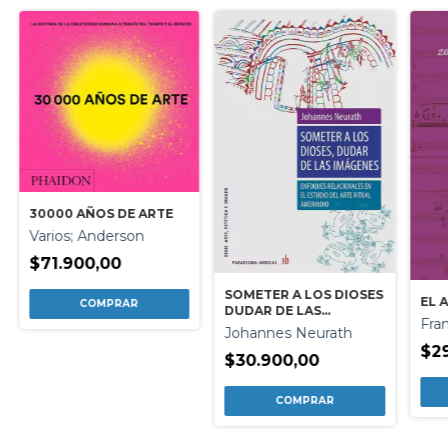
30000 AÑOS DE ARTE
Varios; Anderson
$71.900,00
SOMETER A LOS DIOSES
EL 
DUDAR DE LAS
Fran
IMAGENES
Johannes Neurath
$2
$30.900,00