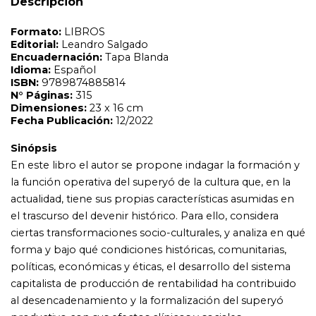
Descripción
actualidad, tiene sus propias características asumidas en
el trascurso del devenir histórico. Para ello, considera
ciertas transformaciones socio-culturales, y analiza en qué
forma y bajo qué condiciones históricas, comunitarias,
políticas, económicas y éticas, el desarrollo del sistema
capitalista de producción de rentabilidad ha contribuido
al desencadenamiento y la formalización del superyó
productivo con sus efectos clínicos y sociales,
correlativos de un tipo de subjetividad acorde con los
preceptos del rendimiento, la productividad, la
acumulación de capital y el consumo. El espíritu del
trabajo reivindica la vocación de diálogo del psicoanálisis
con otras disciplinas ¿la historia, la sociología y la
economía en este caso¿, en cuyo marco el autor inscribe
sus reflexiones sobre ciertos fenómenos que lee desde
una clínica social del síntoma. Entre la complejidad de
estos problemas, Mosquera aborda algunos aspectos de
manera específica: la relación entre economía y poder
como gestión productiva, el culto de lo nuevo como
categoría ética y ontológica, las narrativas socio-históricas
sobre el cuerpo, las mutaciones actuales del malestar
junto a la desestabilización de las referencias simbólicas,