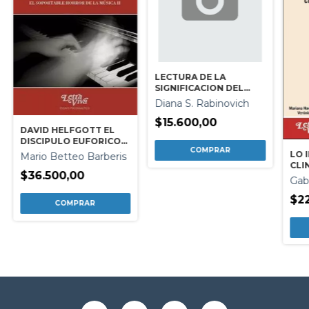
LECTURA DE LA
SIGNIFICACION DEL
FALO
Diana S. Rabinovich
$15.600,00
DAVID HELFGOTT EL
DISCIPULO EUFORICO
DE EROS
LO 
Mario Betteo Barberis
CLI
$36.500,00
TRA
Gab
$22