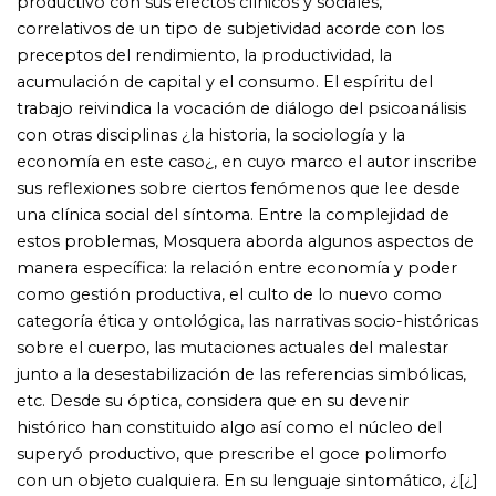
etc. Desde su óptica, considera que en su devenir
histórico han constituido algo así como el núcleo del
superyó productivo, que prescribe el goce polimorfo
con un objeto cualquiera. En su lenguaje sintomático, ¿[¿]
el sujeto nos informa sobre el impacto de lo colectivo en
su problemática propia, y nos muestra en perspectiva la
dimensión social y su significación inconciente¿. Con su
probada capacidad de análisis y sobre la base de la
articulación del psicoanálisis, su metapsicología y su
clínica, con la narrativa histórica, en su dimensión ética,
política y económica, Mosquera estudia cierto número de
problemáticas de actualidad ¿en el marco de una clínic a
social del síntoma¿ reunidas a partir del superyó cultural
productivo, como representante de las exigencias
pulsionales de la época. Omar Mosquera es Doctor en
Psicología por la Universidad del Salvador, donde es
docente desde el año 1980. Actualmente es Profesor
Titular en dicha institución y en la Universidad Católica de
las Misiones, en las que está a cargo de cátedras relativas
a la enseñanza de psicopatología, clínica y teoría
psicoanalítica freudiana. Además es Profesor Titular en el
Doctorado en Psicoanálisis de la Universidade Humanista
das Américas. Ha dictado diversos cursos de extensión