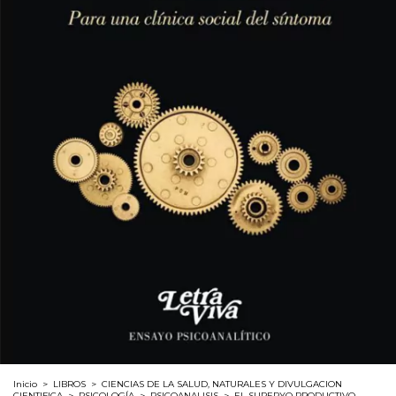
Inicio
>
LIBROS
>
CIENCIAS DE LA SALUD, NATURALES Y DIVULGACION
CIENTIFICA
>
PSICOLOGÍA
>
PSICOANALISIS
>
EL SUPERYO PRODUCTIVO