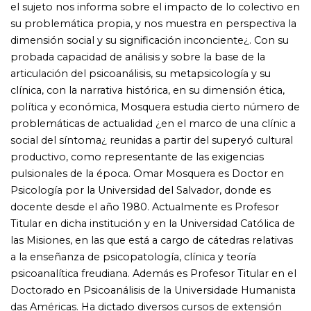
universitaria y seminarios sobre psicoanálisis en el país y
en el exterior. Publicó numerosos trabajos en revistas y
páginas web especializadas, y participó en diversas
jornadas científicas, congresos nacionales e
internacionales. Es autor de El superyó. La elaboración
freudiana (Letra Viva, 2011; segunda edición ampliada,
2021); Las pulsiones en análisis. Metapsicología y clínica
(Letra Viva, 2016) y El superyó en las mujeres. Entre el
amor del Otro y el goce femenino (Letra Viva, 2020). ¿