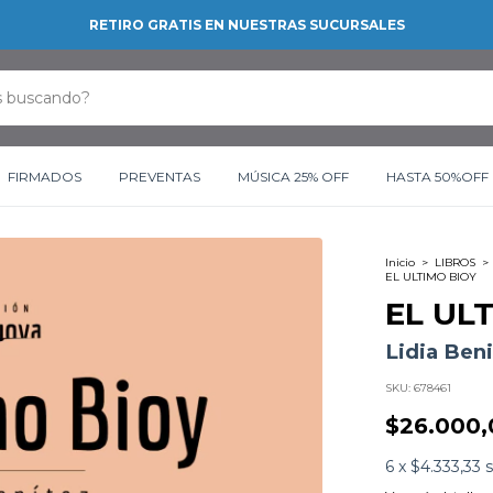
RETIRO GRATIS EN NUESTRAS SUCURSALES
FIRMADOS
PREVENTAS
MÚSICA 25% OFF
HASTA 50%OFF
Inicio
>
LIBROS
>
EL ULTIMO BIOY
EL UL
Lidia Ben
SKU:
678461
$26.000,
6
x
$4.333,33
s