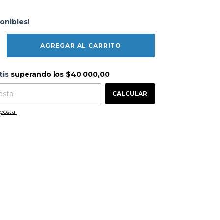
onibles!
s
$40.000,00
tis
superando los
$40.000,00
CAMBIAR CP
 CP:
CALCULAR
postal