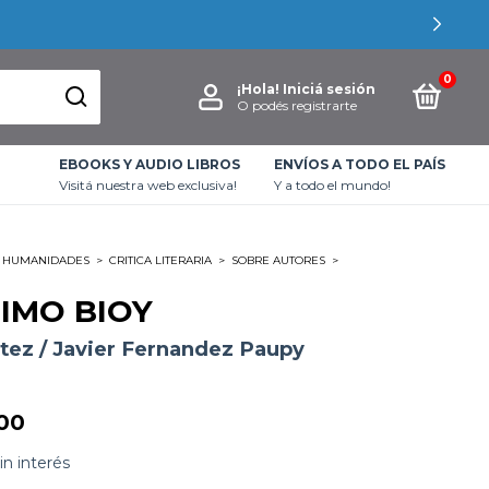
0
¡Hola!
Iniciá sesión
O podés registrarte
EBOOKS Y AUDIO LIBROS
ENVÍOS A TODO EL PAÍS
Visitá nuestra web exclusiva!
Y a todo el mundo!
HUMANIDADES
>
CRITICA LITERARIA
>
SOBRE AUTORES
>
TIMO BIOY
itez / Javier Fernandez Paupy
00
in interés