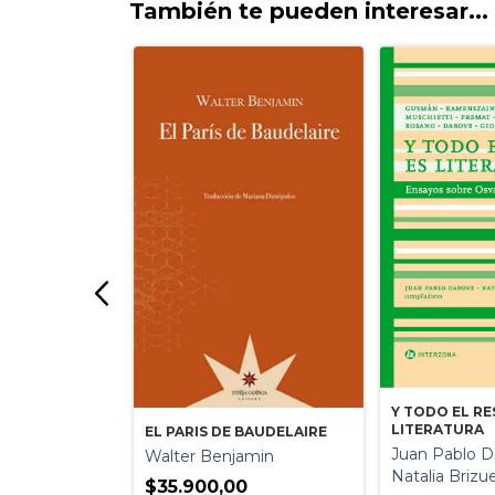
También te pueden interesar...
rsley
Y TODO EL RE
LITERATURA
EL PARIS DE BAUDELAIRE
Juan Pablo D
Walter Benjamin
Natalia Brizu
$35.900,00