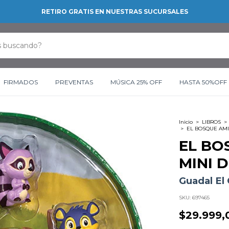
RETIRO GRATIS EN NUESTRAS SUCURSALES
FIRMADOS
PREVENTAS
MÚSICA 25% OFF
HASTA 50%OFF
Inicio
>
LIBROS
>
>
EL BOSQUE AMIG
EL BO
MINI 
Guadal El
SKU:
697465
$29.999,