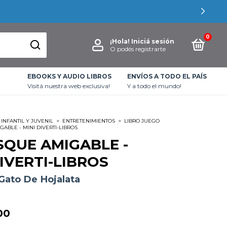
0
¡Hola!
Iniciá sesión
O podés registrarte
EBOOKS Y AUDIO LIBROS
ENVÍOS A TODO EL PAÍS
Visitá nuestra web exclusiva!
Y a todo el mundo!
INFANTIL Y JUVENIL
>
ENTRETENIMIENTOS
>
LIBRO JUEGO
ABLE - MINI DIVERTI-LIBROS
SQUE AMIGABLE -
DIVERTI-LIBROS
 Gato De Hojalata
00