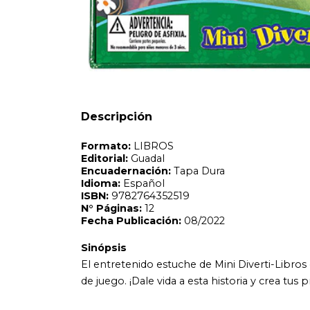
Formato:
LIBROS
Editorial:
Guadal
Encuadernación:
Tapa Dura
Idioma:
Español
ISBN:
9782764352519
N°
Páginas:
12
Fecha Publicación:
08/2022
Sinópsis
Descripción
El entretenido estuche de Mini Diverti-Libros contiene un 
de juego. ¡Dale vida a esta historia y crea tus propias avent