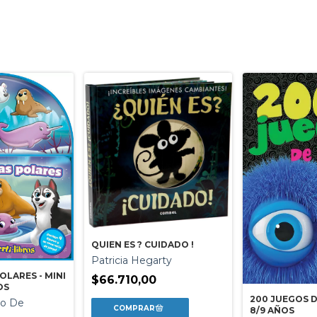
QUIEN ES ? CUIDADO !
Patricia Hegarty
LARES - MINI
$66.710,00
OS
200 JUEGOS D
to De
8/9 AÑOS