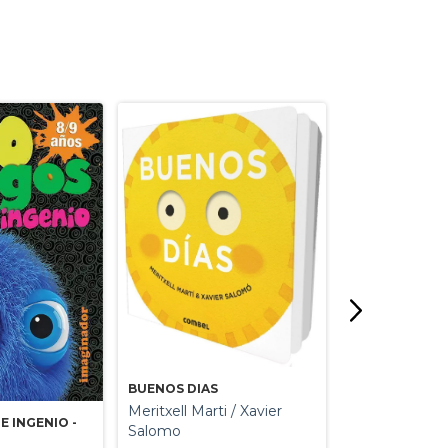
BUENOS DIAS
Meritxell Marti / Xavier
DISCURSO DE
E INGENIO -
(RUSTICA)
Salomo