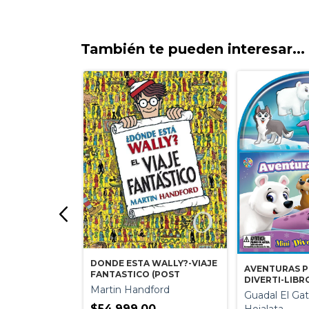
También te pueden interesar...
DONDE ESTA WALLY?-VIAJE
AVENTURAS PO
FANTASTICO (POST
IBRO
DIVERTI-LIBR
Martin Handford
ra
Guadal El Ga
$54.999,00