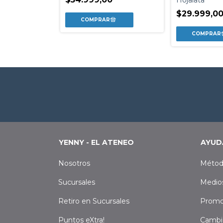
Hojalata
$29.999,0
YENNY - EL ATENEO
AYUD
Nosotros
Métod
Sucursales
Medio
Retiro en Sucursales
Promo
Puntos eXtra!
Cambi