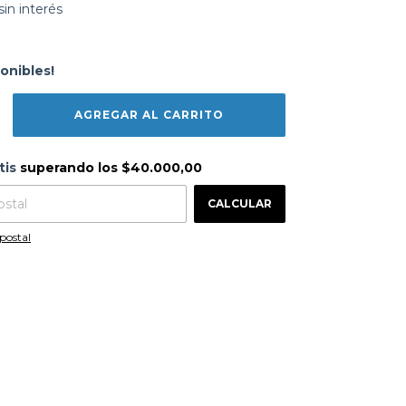
sin interés
onibles!
s
$40.000,00
tis
superando los
$40.000,00
CAMBIAR CP
 CP:
CALCULAR
postal