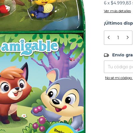
6
x
$4.999,83
Ver más detalles
¡Últimos disp
Envío grati
Envío gra
Entregas para el
No sé mi código 