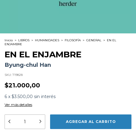
Inicio
>
LIBROS
>
HUMANIDADES
>
FILOSOFÍA
>
GENERAL
>
EN EL
ENJAMBRE
EN EL ENJAMBRE
Byung-chul Han
SKU:
719828
$21.000,00
6
x
$3.500,00
sin interés
Ver más detalles
Formato:
LIBROS
Editorial:
Manantial
Encuadernación:
Tapa Blanda
Idioma:
Español
ISBN:
9788425451256