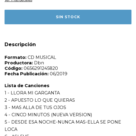
Formato:
CD MUSICAL
Productora:
Dbn
Código:
0656291245820
Fecha Publicación:
06/2019
Lista de Canciones
1 - LLORA MI GARGANTA
2 - APUESTO LO QUE QUIERAS
Descripción
3 - MAS ALLA DE TUS OJOS
4 - CINCO MINUTOS (NUEVA VERSION)
5 - DESDE ESA NOCHE-NUNCA MAS-ELLA SE PONE
LOCA
6 - ASI FUE
7 - CUANDO CANTE EL GALLO AZUL-CON LARBANOIS &
CARRERO
8 - NUDO EN LA GARGANTA- CON LARBANOIS &
CARRERO
9 - DEJAME INTENTAR
10 - MI CAMPEON
11 - NO QUIERO VERTE LLORAR
12 - DISPARO AL CORAZON
13 - LLUVIA -RECUERDO DE AMOR -¿ Y COMO ES EL ?
14 - DIJISTE NO - EN LA LINEA DEL TIEMPO
15 - A QUEMARROPA