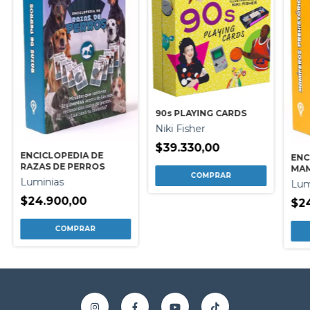
90s PLAYING CARDS
Niki Fisher
$39.330,00
ENCICLOPEDIA DE
ENC
RAZAS DE PERROS
MAM
PRE
Luminias
Lum
$24.900,00
$2