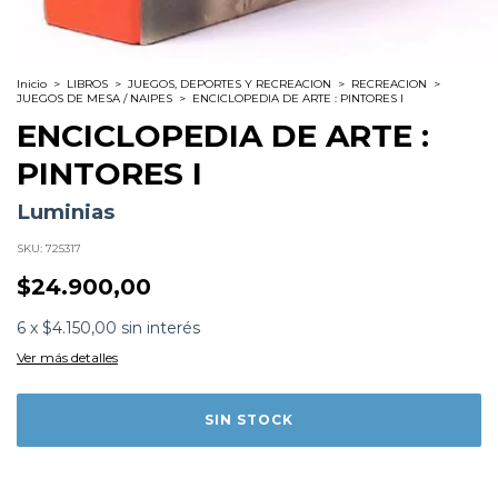
Inicio
>
LIBROS
>
JUEGOS, DEPORTES Y RECREACION
>
RECREACION
>
JUEGOS DE MESA / NAIPES
>
ENCICLOPEDIA DE ARTE : PINTORES I
ENCICLOPEDIA DE ARTE :
PINTORES I
Luminias
SKU:
725317
$24.900,00
Formato:
LIBROS
Editorial:
Luminias
6
x
$4.150,00
sin interés
Encuadernación:
Tapa Blanda
Ver más detalles
Idioma:
Español
ISBN:
9789873884061
N°
Páginas:
32
Fecha Publicación:
12/2024
Sinópsis