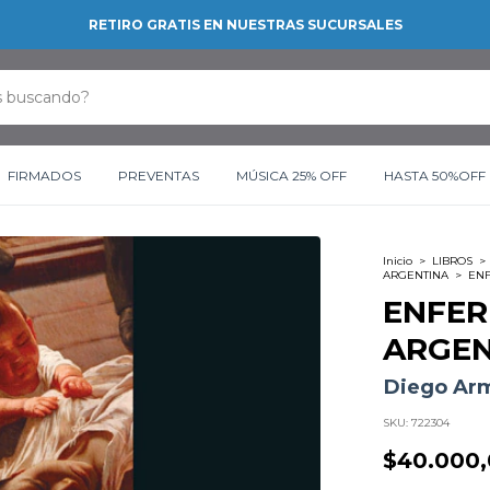
RETIRO GRATIS EN NUESTRAS SUCURSALES
FIRMADOS
PREVENTAS
MÚSICA 25% OFF
HASTA 50%OFF
Inicio
>
LIBROS
>
ARGENTINA
>
ENF
ENFE
ARGEN
Diego Ar
SKU:
722304
$40.000