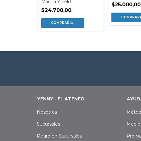
Marina Y Feld
$25.000,00
a Hoss De Le
$24.700,00
0
YENNY - EL ATENEO
AYUD
Nosotros
Métod
Sucursales
Medio
Retiro en Sucursales
Promo