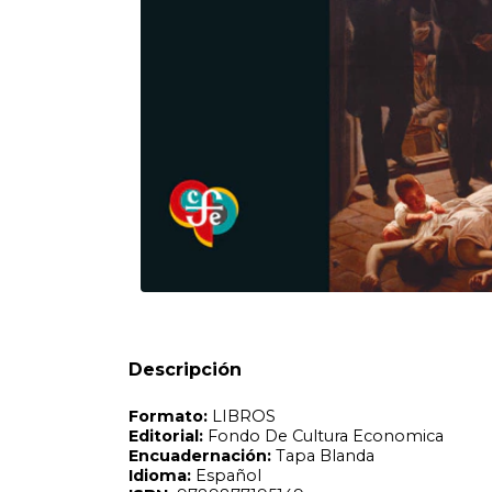
Formato:
LIBROS
Editorial:
Fondo De Cultura Economica
Encuadernación:
Tapa Blanda
Idioma:
Español
ISBN:
9789877195149
N°
Páginas:
497
Dimensiones:
21 x 14 cm
Fecha Publicación:
09/2024
Sinópsis
'''Para cuántas enfermedades un cambio de gobierno trajo 
Descripción
golpe militar de 1930 modificó las tendencias de la mortal
Litoral? ¿El primer peronismo perturbó la endémica prese
Argentina?'''' A través de una cuidadosa selección de cas
socioculturales de enfermedades que, desde mediados del s
públicos en Argentina. Desde las campañas sanitarias con
hasta la epidemia de dengue, los autores investigan de qué