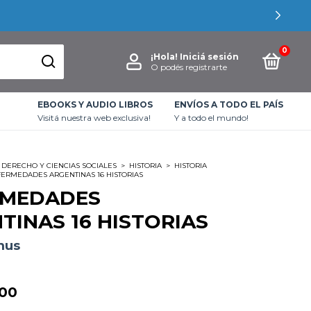
0
¡Hola!
Iniciá sesión
O podés registrarte
EBOOKS Y AUDIO LIBROS
ENVÍOS A TODO EL PAÍS
Visitá nuestra web exclusiva!
Y a todo el mundo!
DERECHO Y CIENCIAS SOCIALES
>
HISTORIA
>
HISTORIA
ERMEDADES ARGENTINAS 16 HISTORIAS
RMEDADES
TINAS 16 HISTORIAS
mus
,00