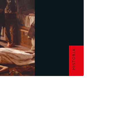
alteraciones realmente significativas en su historia? ¿Acaso el
idad producida por la tuberculosis en las grandes ciudades del
ncia del mal de Chagas en gran parte del interior de
os, Diego Armus reúne en este volumen 16 historias
iglo XIX hasta el pasado reciente, se convirtieron en asuntos
tra el paludismo pasando por el estigma asociado al VIH/sida
 manera patologias como el cólera, la fiebre amarilla o la