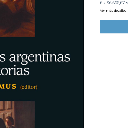
6
x
$6.666,67
s
Ver más detalles