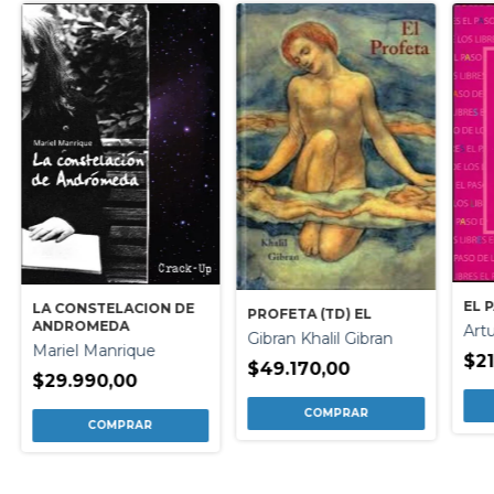
EL 
LA CONSTELACION DE
PROFETA (TD) EL
ANDROMEDA
Art
Gibran Khalil Gibran
Mariel Manrique
$21
$49.170,00
$29.990,00