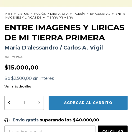
Inicio
>
LIBROS
>
FICCIÓN Y LITERATURA
>
POESÍA
>
EN GENERAL
>
ENTRE
IMAGENES Y LIRICAS DE MI TIERRA PRIMERA
ENTRE IMAGENES Y LIRICAS
DE MI TIERRA PRIMERA
Maria D'alessandro / Carlos A. Vigil
SKU:
722748
$15.000,00
6
x
$2.500,00
sin interés
Ver más detalles
Formato:
LIBROS
Editorial:
Vinciguerra
Encuadernación:
Tapa Blanda
Idioma:
Español
Envío gratis
$40.000,00
ISBN:
9789877505030
Envío gratis
superando los
$40.000,00
N°
Páginas:
64
CAMBIAR CP
Dimensiones:
23 x 15 cm
Entregas para el CP:
Fecha Publicación:
10/2024
CALCULAR