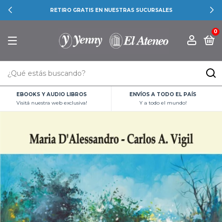
RETIRO GRATIS EN NUESTRAS SUCURSALES
0
EBOOKS Y AUDIO LIBROS
ENVÍOS A TODO EL PAÍS
Visitá nuestra web exclusiva!
Y a todo el mundo!