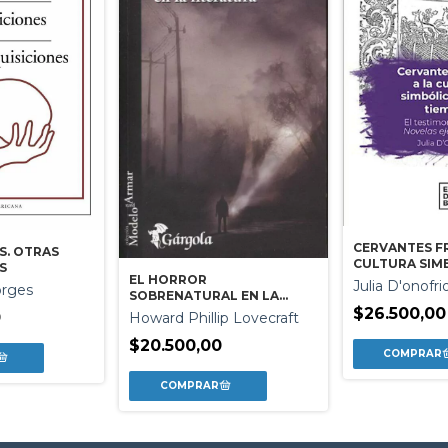
CERVANTES F
S. OTRAS
CULTURA SIMB
S
EL HORROR
TIEMPO
Julia D'onofri
orges
SOBRENATURAL EN LA
LITERATURA
$26.500,00
0
Howard Phillip Lovecraft
$20.500,00