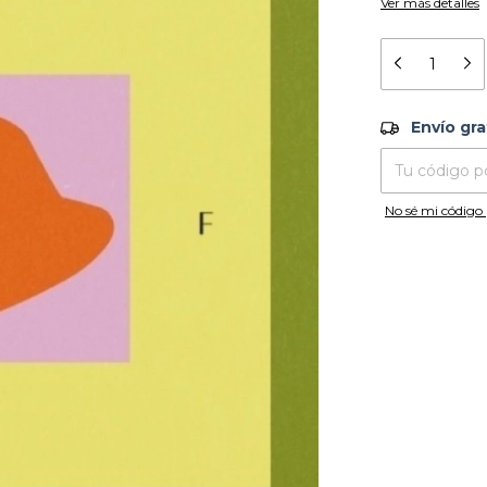
Ver más detalles
Envío grati
Envío gra
Entregas para el
No sé mi código 