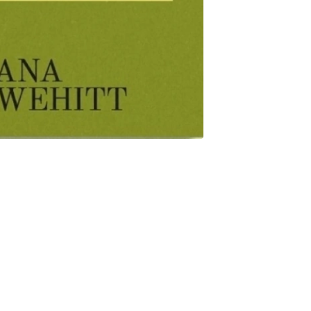
ar al margen del centro para, desde ahí, convertirse en una
ritora libres; es el mismo que elige para vestir a su sociedad
figura esta clase social alternativa (que atraviesa todos los
 de outfits. En este ensayo, Luciana Olmedo Wehitt analiza el
iente y reflexivo. Al desnudarlos a través de la escritura,
os, con su vulnerabilidad. Y va más allá: los obliga a perderse en
legirse, de aprender a dialogarse: devolver a nacer con una