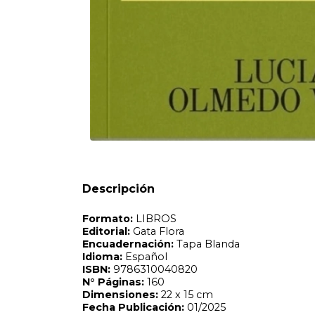
Formato:
LIBROS
Editorial:
Gata Flora
Encuadernación:
Tapa Blanda
Idioma:
Español
ISBN:
9786310040820
N°
Páginas:
160
Dimensiones:
22 x 15 cm
Fecha Publicación:
01/2025
Sinópsis
Descripción
El gesto que Silvina Ocampo ensaya para su vida, el de est
observadora privilegiada y, sobre todo, en un ser y una esc
secreta de outcasts. A través de su vestimenta, Ocampo con
estratos sociales) para la que crea una colección especial
vestir en los cuentos de Silvina Ocampo como un acto consc
vistiéndolos, Silvina los eclipsa; los enfrenta consigo mism
ese entre y; les ofrece la oportunidad revolucionaria de e
nueva luna.