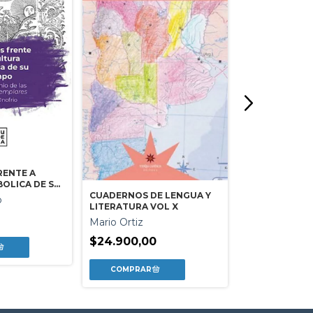
RENTE A
SIETE ENSAYO
OLICA DE SU
PESTE
CUADERNOS DE LENGUA Y
o
Carlos Gamer
LITERATURA VOL X
Mario Ortiz
$44.999,0
$24.900,00