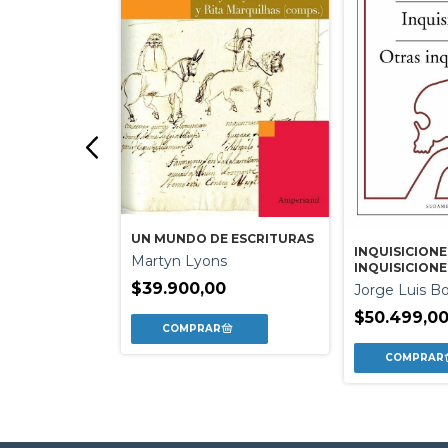
UN MUNDO DE ESCRITURAS
INQUISICIONE
Martyn Lyons
NTE Y EL
INQUISICIONE
$39.900,00
Jorge Luis B
ro
$50.499,0
0