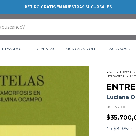
RETIRO GRATIS EN NUESTRAS SUCURSALES
FIRMADOS
PREVENTAS
MÚSICA 25% OFF
HASTA 50%OFF
Inicio
>
LIBROS
>
LITERARIOS
>
ENT
ENTRE
Luciana O
SKU:
727000
$35.700,
4
x
$8.925,00