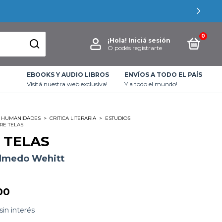
0
¡Hola!
Iniciá sesión
O podés registrarte
EBOOKS Y AUDIO LIBROS
ENVÍOS A TODO EL PAÍS
Visitá nuestra web exclusiva!
Y a todo el mundo!
HUMANIDADES
>
CRITICA LITERARIA
>
ESTUDIOS
RE TELAS
 TELAS
lmedo Wehitt
00
sin interés