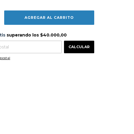
s
$40.000,00
tis
superando los
$40.000,00
CAMBIAR CP
 CP:
CALCULAR
postal