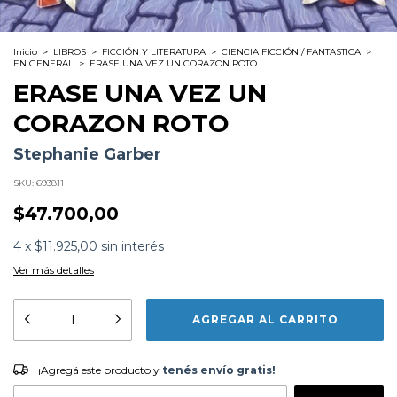
Inicio
>
LIBROS
>
FICCIÓN Y LITERATURA
>
CIENCIA FICCIÓN / FANTASTICA
>
EN GENERAL
>
ERASE UNA VEZ UN CORAZON ROTO
ERASE UNA VEZ UN
CORAZON ROTO
Stephanie Garber
SKU:
693811
$47.700,00
4
x
$11.925,00
sin interés
Ver más detalles
Formato:
LIBROS
Editorial:
Puck
Encuadernación:
Tapa Blanda
Idioma:
Español
¡Agregá este producto y
tenés envío gratis!
ISBN:
9789874132697
¡Agregá este producto y
tenés envío gratis!
N°
Páginas:
416
Dimensiones:
21.3 x 13.5 cm
CAMBIAR CP
Entregas para el CP: