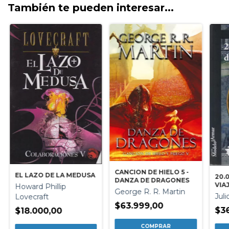
También te pueden interesar...
CANCION DE HIELO 5 -
EL LAZO DE LA MEDUSA
20.
DANZA DE DRAGONES
VIA
Howard Phillip
George R. R. Martin
Juli
Lovecraft
$63.999,00
$3
$18.000,00