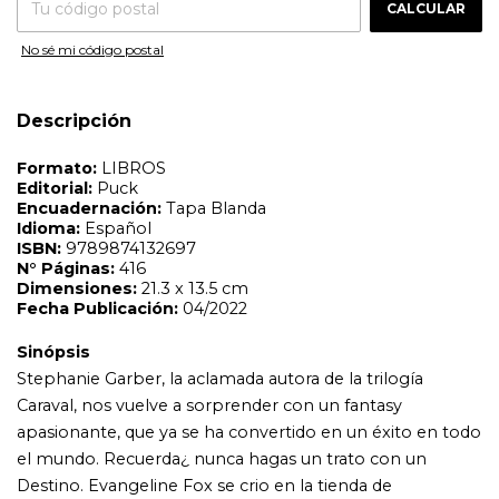
Fecha Publicación:
04/2022
CALCULAR
Sinópsis
No sé mi código postal
Stephanie Garber, la aclamada autora de la trilogía
Caraval, nos vuelve a sorprender con un fantasy
apasionante, que ya se ha convertido en un éxito en todo
Descripción
el mundo. Recuerda¿ nunca hagas un trato con un
Destino. Evangeline Fox se crio en la tienda de
curiosidades de su amado padre, donde creció con
leyendas sobre seres inmortales, como el trágico
Príncipe de Corazones. Sabe que sus poderes son
míticos, que vale la pena morir por su beso y que los
tratos con él rara vez terminan bien. Pero cuando
Evangeline se entera de que el amor de su vida está a
punto de casarse con otra, se desespera lo suficiente
como para ofrecerle al Príncipe de Corazones lo que
quiera, a cambio de su ayuda para detener la boda. El
príncipe solo pide tres besos. Pero el Príncipe de
Corazones quiere mucho más de ella de lo que ha
prometido. Y tiene planes para Evangeline que
terminarán en la mayor felicidad para siempre, o en la
tragedia más exquisita¿ ¿Hasta dónde serías capaz de
llegar con tal de tener un final feliz?