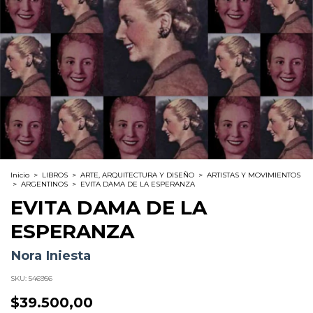
Inicio
>
LIBROS
>
ARTE, ARQUITECTURA Y DISEÑO
>
ARTISTAS Y MOVIMIENTOS
>
ARGENTINOS
>
EVITA DAMA DE LA ESPERANZA
EVITA DAMA DE LA
ESPERANZA
Nora Iniesta
SKU:
546956
$39.500,00