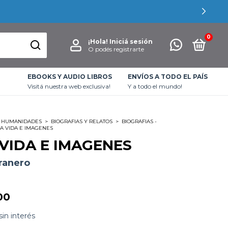
0
¡Hola!
Iniciá sesión
O podés registrarte
EBOOKS Y AUDIO LIBROS
ENVÍOS A TODO EL PAÍS
Visitá nuestra web exclusiva!
Y a todo el mundo!
HUMANIDADES
>
BIOGRAFIAS Y RELATOS
>
BIOGRAFIAS -
TA VIDA E IMAGENES
 VIDA E IMAGENES
Granero
00
sin interés