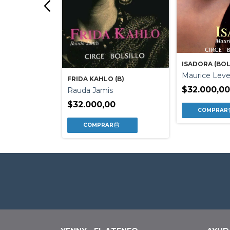
RA
ISADORA (BOL
ES
Maurice Leve
 / Patrick
FRIDA KAHLO (B)
$32.000,0
Rauda Jamis
$32.000,00