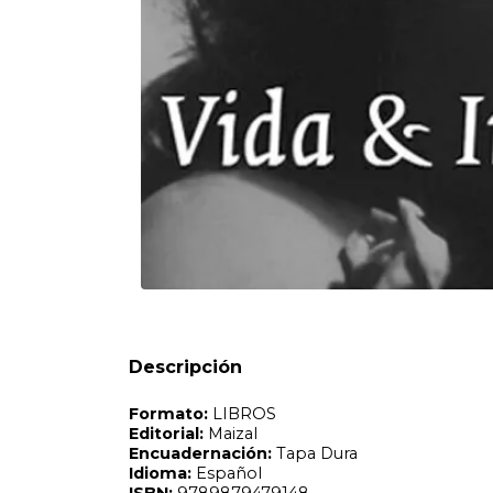
Formato:
LIBROS
Editorial:
Maizal
Encuadernación:
Tapa Dura
Idioma:
Español
ISBN:
9789879479148
N°
Páginas:
64
Dimensiones:
18.3 x 13.3 cm
Fecha Publicación:
12/2003
Sinópsis
Descripción