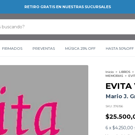
RETIRO GRATIS EN NUESTRAS SUCURSALES
FIRMADOS
PREVENTAS
MÚSICA 25% OFF
HASTA 50%OFF
Inicio
>
LIBROS
>
MEMORIAS
>
EVI
EVITA
Mario J. 
SKU:
376156
$25.500,
6
x
$4.250,00