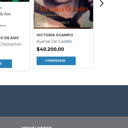
VICTORIA OCAMPO
O DE ASIS
FRIDA KAHLO
Ayersa De Castillo
 Chesterton
Rauda Jamis
$40.200,00
$35.500,00