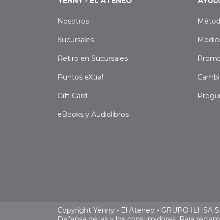
YENNY - EL ATENEO
AYUD
Nosotros
Métod
Sucursales
Medio
Retiro en Sucursales
Promo
Puntos eXtra!
Cambi
Gift Card
Pregu
eBooks y Audiolibros
Copyright Yenny - El Ateneo - GRUPO ILHSA S.A
Defensa de las y los consumidores. Para recla