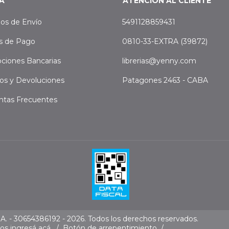
A
ATENCIÓN AL CLIENTE
os de Envío
5491128859431
s de Pago
0810-33-EXTRA (39872)
ciones Bancarias
librerias@yenny.com
os y Devoluciones
Patagones 2463 - CABA
ntas Frecuentes
. - 30654386192 - 2026. Todos los derechos reservados.
mos
ingresá acá.
/
Botón de arrepentimiento
/