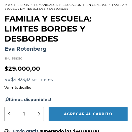
Inicio
>
LIBROS
>
HUMANIDADES
>
EDUCACION
>
EN GENERAL
>
FAMILIA Y
ESCUELA: LIMITES BORDES Y DESBORDES
FAMILIA Y ESCUELA:
LIMITES BORDES Y
DESBORDES
Eva Rotenberg
SKU:
568050
$29.000,00
6
x
$4.833,33
sin interés
Ver más detalles
¡Últimos disponibles!
Subtítulo:
Pensar el sentido en la crianza y en la
educacion
Formato:
LIBROS
Editorial:
Lugar Editorial
Encuadernación:
Tapa Blanda
Envío gratis
$40.000,00
Envío gratis
superando los
$40.000,00
Idioma:
Español