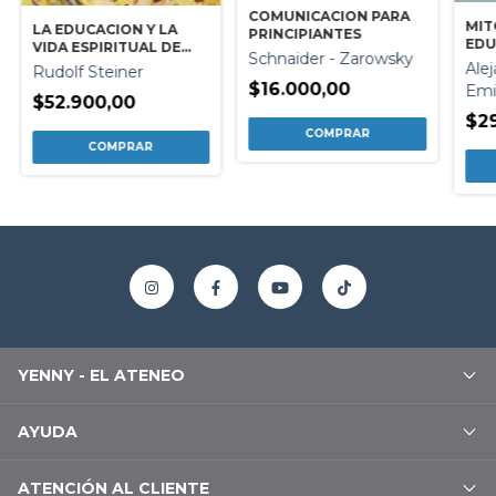
COMUNICACION PARA
MIT
LA EDUCACION Y LA
PRINCIPIANTES
EDU
VIDA ESPIRITUAL DE
Schnaider - Zarowsky
ARG
NUESTRA EPOCA
Ale
Rudolf Steiner
$16.000,00
Emil
$52.900,00
$2
YENNY - EL ATENEO
AYUDA
ATENCIÓN AL CLIENTE