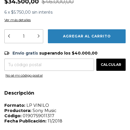
$34.500,00
$46.000,00
6
x
$5.750,00
sin interés
Ver más detalles
Formato:
LP VINILO
Productora:
Sony Music
Envío gratis
$40.000,00
Envío gratis
superando los
$40.000,00
Código:
0190759011317
Fecha Publicación:
11/2018
CAMBIAR CP
Entregas para el CP:
CALCULAR
Lista de Canciones
1 - ASI ES CAROLITA ...
No sé mi código postal
2 - AMANECER Y LA ESPERA
3 - ELLA ... ELLA YA ME OLVIDO, YO LA RECUERDO
AHORA
Descripción
4 - NI EL CLAVEL, NI LA ROSA
5 - FUISTE MIA UN VERANO
6 - LADO B: NO SER DIOS Y CUIDARLOS
7 - QUIERO APRENDER DE MEMORIA
8 - PARA SABER COMO ES LA SOLEDAD
9 - ANNY