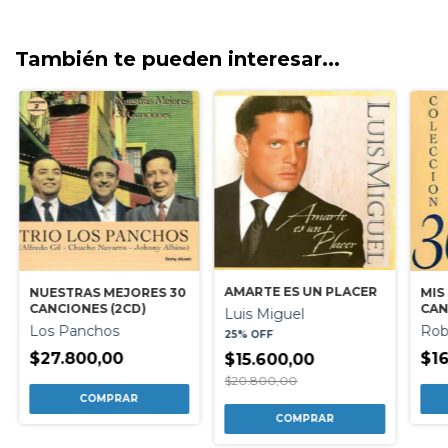
También te pueden interesar...
AMARTE ES UN PLACER
NUESTRAS MEJORES 30
MIS
CANCIONES (2CD)
CAN
Luis Miguel
Los Panchos
Rob
25% OFF
$27.800,00
$16
$15.600,00
$20.800,00