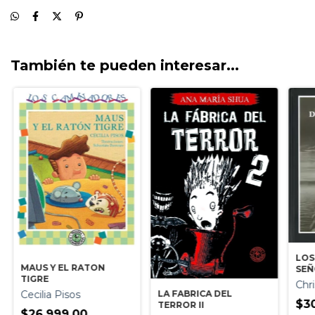
También te pueden interesar...
LOS
MAUS Y EL RATON
SEÑ
TIGRE
Chri
LA FABRICA DEL
Cecilia Pisos
$3
TERROR II
$26.999,00