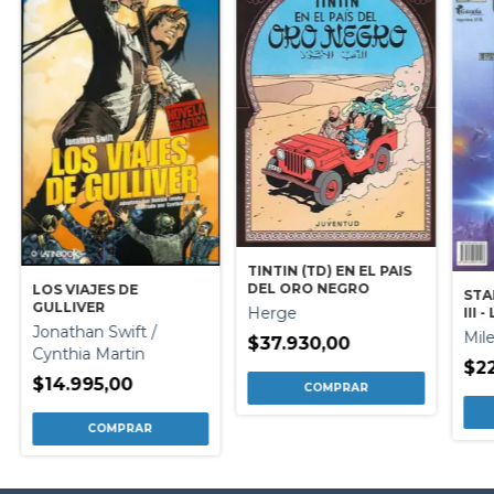
TINTIN (TD) EN EL PAIS
DEL ORO NEGRO
LOS VIAJES DE
STA
GULLIVER
Herge
III 
Jonathan Swift /
LOS
Mil
$37.930,00
Cynthia Martin
$2
$14.995,00