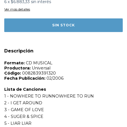
6
x
$6.883,33
sin interés
Ver más detalles
Formato:
CD MUSICAL
Productora:
Universal
Código:
0082839391320
Fecha Publicación:
02/2006
Lista de Canciones
1 - NOWHERE TO RUNNOWHERE TO RUN
2 - I GET AROUND
3 - GAME OF LOVE
Descripción
4 - SUGER & SPICE
5 - LIAR LIAR
6 - THE WARMTH OF THE SUN
7 - I GOT YOU (I FEEL GOOD)
8 - BABY PLEASE DON T GO
9 - DANGER HEARTBREAK DEAD AHEAD
10 - FIVE O CLOCK WORLD
11 - CALIFORNIA SUN
12 - WHAT A WONDERFUL WORLD
13 - BABY PLEASE DONT GO - THEM
14 - ADRIAN CRONAUER
15 - DANGER HEARTBREAK DEAD AHEAD -
MARVELETTES