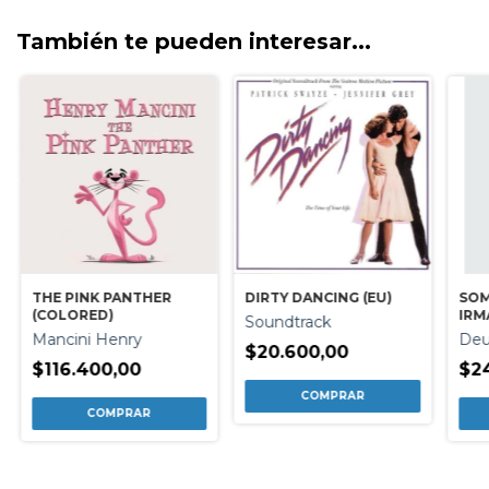
También te pueden interesar...
THE PINK PANTHER
DIRTY DANCING (EU)
SOM
(COLORED)
IRM
Soundtrack
Mancini Henry
Deu
$20.600,00
$116.400,00
$2