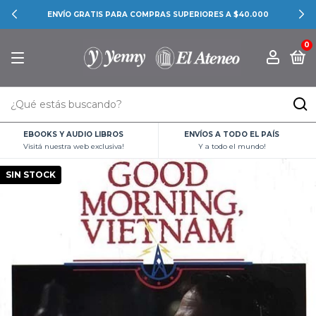
ENVÍO GRATIS PARA COMPRAS SUPERIORES A $40.000
0
EBOOKS Y AUDIO LIBROS
ENVÍOS A TODO EL PAÍS
Visitá nuestra web exclusiva!
Y a todo el mundo!
SIN STOCK