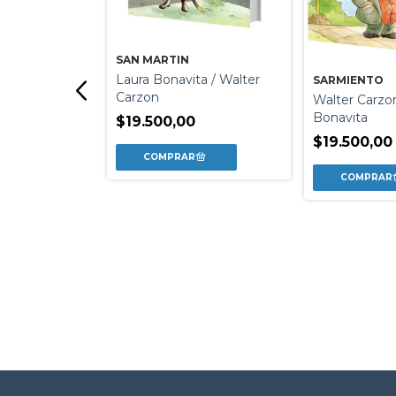
SAN MARTIN
Laura Bonavita / Walter
SARMIENTO
Carzon
Walter Carzon
Bonavita
$19.500,00
$19.500,00
 LA PATRIA
lio / Maria