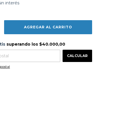
sin interés
s
$40.000,00
tis
superando los
$40.000,00
CAMBIAR CP
 CP:
CALCULAR
postal