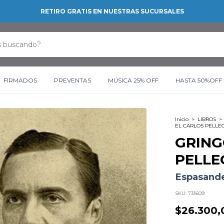
RETIRO GRATIS EN NUESTRAS SUCURSALES
FIRMADOS
PREVENTAS
MÚSICA 25% OFF
HASTA 50%OFF
Inicio
>
LIBROS
>
EL CARLOS PELLEG
GRING
PELLE
Espasande
SKU:
731609
$26.300,