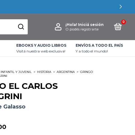
0
¡Hola!
Iniciá sesión
O podés registrarte
EBOOKS Y AUDIO LIBROS
ENVÍOS A TODO EL PAÍS
Visitá nuestra web exclusiva!
Y a todo el mundo!
INFANTIL Y JUVENIL
>
HISTORIA
>
ARGENTINA
>
GRINGO
RINI
O EL CARLOS
GRINI
 Galasso
00