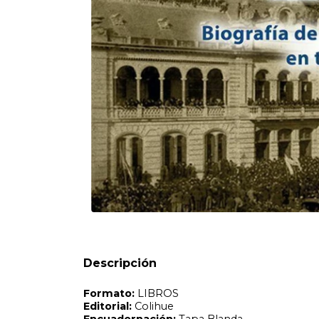
Formato:
LIBROS
Editorial:
Colihue
Encuadernación:
Tapa Blanda
Idioma:
Español
ISBN:
9789876844628
N°
Páginas:
256
Dimensiones:
21 x 13 cm
Fecha Publicación:
06/2025
Sinópsis
Vida del presidente argentino que sacó al país de la crisis 
Descripción