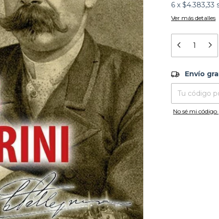
6
x
$4.383,33
Ver más detalles
Envío grati
Envío gra
Entregas para el
No sé mi código 