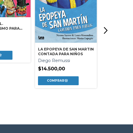
L.
SMO PARA
LA EPOPEYA DE SAN MARTIN
CONTADA PARA NIÑOS
Diego Remussi
UNA BANDERA 
DEL GRAN RIO
$14.500,00
BELGRANO...
Fernando One
Mac Donagh
$19.000,00