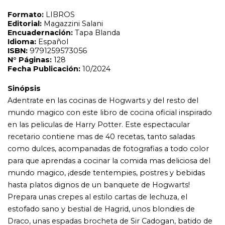
recetario contiene mas de 40 recetas, tanto saladas
como dulces, acompanadas de fotografias a todo color
para que aprendas a cocinar la comida mas deliciosa del
mundo magico, ¡desde tentempies, postres y bebidas
hasta platos dignos de un banquete de Hogwarts!
Prepara unas crepes al estilo cartas de lechuza, el
estofado sano y bestial de Hagrid, unos blondies de
Draco, unas espadas brocheta de Sir Cadogan, batido de
moco de trol ¡y mucho mas! Junto a las recetas
encontraras informacion nutricional y dietetica, ademas
de opciones vegetarianas, veganas y sin gluten. El libro
de cocina oficial incluye un monton de consejos y trucos
culinarios para aspirantes a chef y fans de Harry Potter.