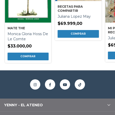
RECETAS PARA
COMPARTIR
Juliana Lopez May
$69.999,00
MATE THE
MI 
REC
Monica Gloria Hoss De
Jul
Le Comte
$6
$33.000,00
YENNY - EL ATENEO