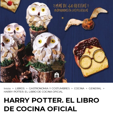
Inicio
>
LIBROS
>
GASTRONOMIA Y COSTUMBRES
>
COCINA
>
GENERAL
>
HARRY POTTER. EL LIBRO DE COCINA OFICIAL
HARRY POTTER. EL LIBRO
DE COCINA OFICIAL