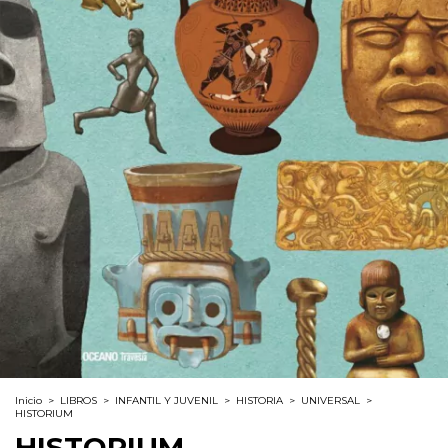
Inicio
>
LIBROS
>
INFANTIL Y JUVENIL
>
HISTORIA
>
UNIVERSAL
>
HISTORIUM
HISTORIUM