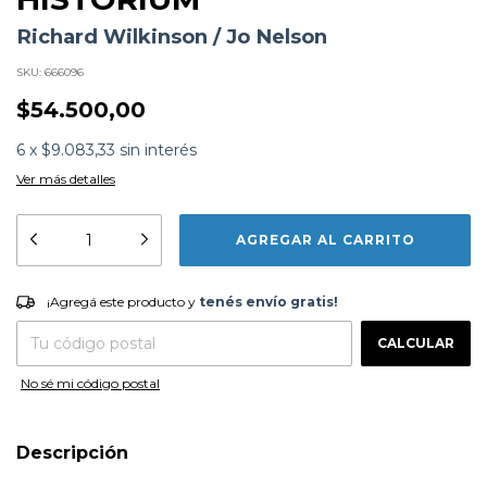
Richard Wilkinson / Jo Nelson
SKU:
666096
$54.500,00
6
x
$9.083,33
sin interés
Ver más detalles
Formato:
LIBROS
Editorial:
Oceano Travesia
Encuadernación:
Tapa Dura
¡Agregá este producto y
tenés envío gratis!
¡Agregá este producto y
tenés envío gratis!
Idioma:
Español
ISBN:
9786075276564
CAMBIAR CP
Entregas para el CP:
N°
Páginas:
104
CALCULAR
Fecha Publicación:
06/2019
No sé mi código postal
Sinópsis
Descripción