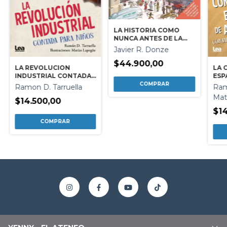
LA HISTORIA COMO
NUNCA ANTES DE LA
HABIAN CONTADO
Javier R. Donze
$44.900,00
LA REVOLUCION
LA 
INDUSTRIAL CONTADA
ESP
PARA NIÑOS
CON
Ramon D. Tarruella
Ram
Mat
$14.500,00
$14