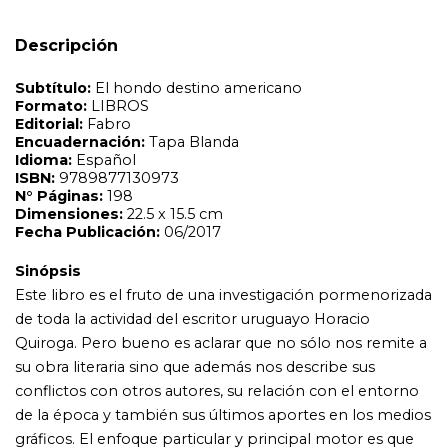
Sinópsis
Este libro es el fruto de una investigación pormenorizada
de toda la actividad del escritor uruguayo Horacio
Descripción
Quiroga. Pero bueno es aclarar que no sólo nos remite a
su obra literaria sino que además nos describe sus
conflictos con otros autores, su relación con el entorno
de la época y también sus últimos aportes en los medios
gráficos. El enfoque particular y principal motor es que
en la literatura de Quiroga se encuentra la raiz americana,
pues Quiroga pone hondura al destino de un continente.
Sin dudas, esta obra pone en relieve la enorme
dimensión de lo que significa para los rioplatenses y los
americanos todos, este gran escritor uruguayo.