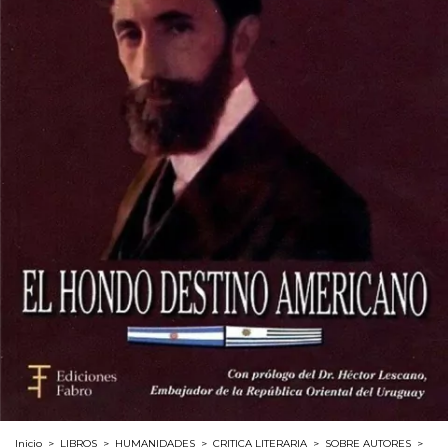
Inicio
>
LIBROS
>
HUMANIDADES
>
CRITICA LITERARIA
>
SOBRE AUTORES
>