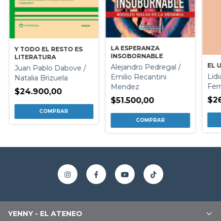
LA ESPERANZA
Y TODO EL RESTO ES
INSOBORNABLE
LITERATURA
EL 
Alejandro Pedregal /
Juan Pablo Dabove /
Lidi
Emilio Recantini
Natalia Brizuela
Fer
Mendez
$24.900,00
$2
$51.500,00
YENNY - EL ATENEO