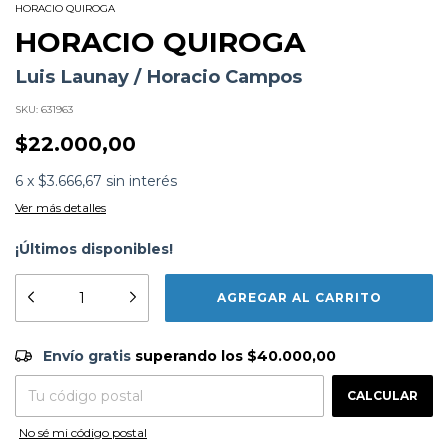
HORACIO QUIROGA
HORACIO QUIROGA
Luis Launay / Horacio Campos
SKU:
631963
$22.000,00
6
x
$3.666,67
sin interés
Ver más detalles
¡Últimos disponibles!
Subtítulo:
El hondo destino americano
Formato:
LIBROS
Editorial:
Fabro
Encuadernación:
Tapa Blanda
Envío gratis
$40.000,00
Envío gratis
superando los
$40.000,00
Idioma:
Español
ISBN:
9789877130973
CAMBIAR CP
Entregas para el CP:
N°
Páginas:
198
CALCULAR
Dimensiones:
22.5 x 15.5 cm
Fecha Publicación:
06/2017
No sé mi código postal