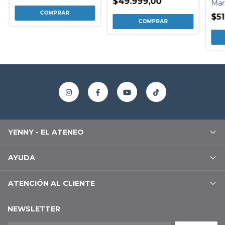
$49.999,00
Mar
$51
YENNY - EL ATENEO
AYUDA
ATENCIÓN AL CLIENTE
NEWSLETTER