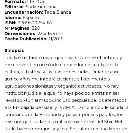
agrupaciones sionistas y organicé actividades. No hay
institución judía a la que no haya podido entrar sin ser
revisado -aun armado-, incluso después de los atentados
a la Embajada de Israel y la AMIA. También pude saludar a
conocidos en la Embajada y pasear por sus pasillos, los
mismos que cuidan los míticos miembros del Shin Bet.
Pude hacerlo porque soy Iosi. Se trataba de una labor sin
horarios y sin descanso. Como dicen en 'la cole': no es
fácil ser judío.' «Iosi (José Pérez) es oficial de inteligencia
de la Policía Federal, y sus superiores le dieron la misión
de fisgonear en la colectividad judía cómo marchaba 'El
Plan Andinia', una superchería ultramontana que sostiene
que Israel pretende crear un segundo estado en la
Patagonia. Aprendió hebreo y lo necesario para pasar
como uno más de la comunidad, dirigió instituciones, se
casó con una judía, levantó planos de la AMIA y sus
puntos sensibles, que acaso sirvieron para perpetrar el
atentado: vio a sus superiores manipular esa
documentación tiempo antes de la explosión en la calle
Pasteur. Iosi terminó hurgando sobre sí mismo y
confesó todo a los periodistas Miriam Lewin y Horacio
Lutzky, quienes indagaron durante años la historia y