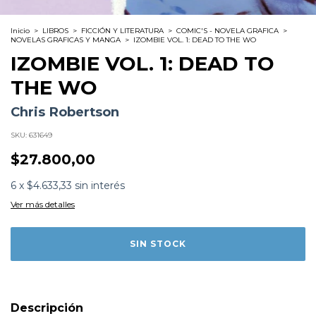
Inicio
>
LIBROS
>
FICCIÓN Y LITERATURA
>
COMIC'S - NOVELA GRAFICA
>
NOVELAS GRAFICAS Y MANGA
>
IZOMBIE VOL. 1: DEAD TO THE WO
IZOMBIE VOL. 1: DEAD TO
THE WO
Chris Robertson
SKU:
631649
$27.800,00
Formato:
LIBROS
6
x
$4.633,33
sin interés
Editorial:
Dc Comics
Encuadernación:
Tapa Blanda
Ver más detalles
Idioma:
Inglés
ISBN:
9781401229658
Fecha Publicación:
06/2017
Sinópsis
Gwendolyn Dylan es un sepulturero de 20 años en un
cementerio ecológico. Una vez al mes debe comer un
cerebro humano para no perder sus recuerdos, pero en
Descripción
el proceso se convierte en consumido con los