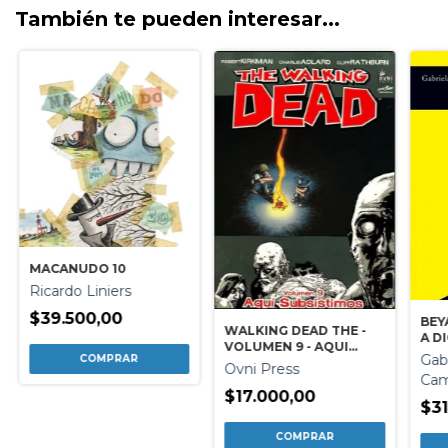
También te pueden interesar...
MACANUDO 10
Ricardo Liniers
$39.500,00
BEY
WALKING DEAD THE -
A D
VOLUMEN 9 - AQUI
Gab
SUBSISTIMOS
Ovni Press
Cam
$17.000,00
$31