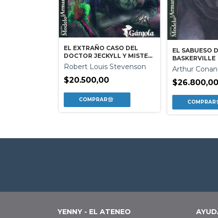
EL EXTRAÑO CASO DEL
EL SABUESO 
DOCTOR JECKYLL Y MISTER
BASKERVILLE
DE DORIAN
HYDE
Robert Louis Stevenson
Arthur Conan
$20.500,00
$26.800,0
YENNY - EL ATENEO
AYUD