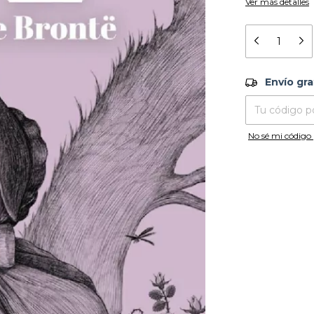
Ver más detalles
Envío grati
Envío gra
Entregas para el
No sé mi código 