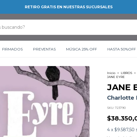
RETIRO GRATIS EN NUESTRAS SUCURSALES
FIRMADOS
PREVENTAS
MÚSICA 25% OFF
HASTA 50%OFF
Inicio
>
LIBROS
>
JANE EYRE
JANE 
Charlotte
SKU:
723790
$38.350,
4
x
$9.587,50