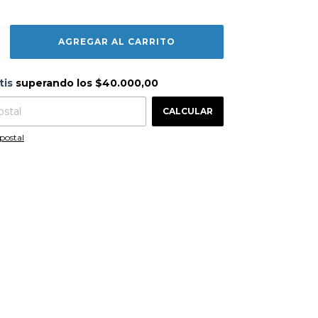
s
$40.000,00
tis
superando los
$40.000,00
CAMBIAR CP
 CP:
CALCULAR
postal