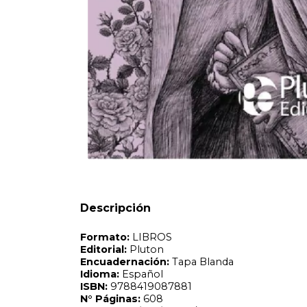
Formato:
LIBROS
Editorial:
Pluton
Encuadernación:
Tapa Blanda
Idioma:
Español
ISBN:
9788419087881
N°
Páginas:
608
Fecha Publicación:
10/2024
Sinópsis
Descripción