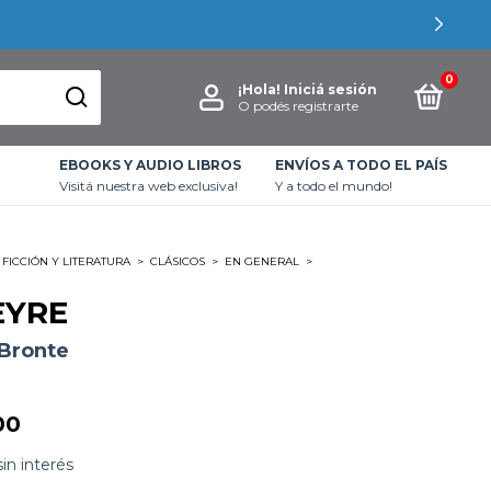
0
¡Hola!
Iniciá sesión
O podés registrarte
EBOOKS Y AUDIO LIBROS
ENVÍOS A TODO EL PAÍS
Visitá nuestra web exclusiva!
Y a todo el mundo!
FICCIÓN Y LITERATURA
>
CLÁSICOS
>
EN GENERAL
>
EYRE
 Bronte
00
sin interés