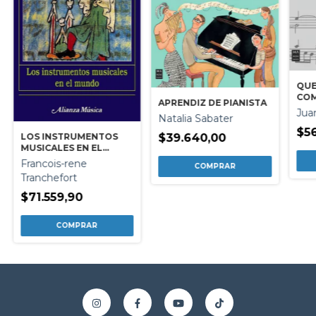
QUE
COM
APRENDIZ DE PIANISTA
REP
Jua
Natalia Sabater
CLA
INS
$56
LOS INSTRUMENTOS
$39.640,00
DE 
MUSICALES EN EL
MUNDO
Francois-rene
Tranchefort
$71.559,90