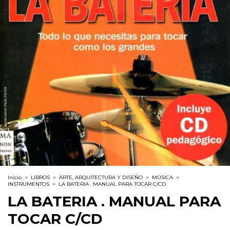
Inicio
>
LIBROS
>
ARTE, ARQUITECTURA Y DISEÑO
>
MÚSICA
>
INSTRUMENTOS
>
LA BATERIA . MANUAL PARA TOCAR C/CD
LA BATERIA . MANUAL PARA
TOCAR C/CD