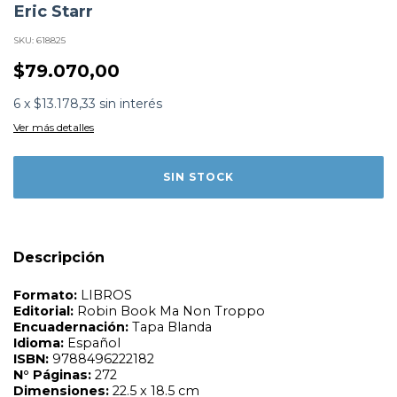
Eric Starr
SKU:
618825
$79.070,00
6
x
$13.178,33
sin interés
Formato:
LIBROS
Editorial:
Robin Book Ma Non Troppo
Ver más detalles
Encuadernación:
Tapa Blanda
Idioma:
Español
ISBN:
9788496222182
N°
Páginas:
272
Dimensiones:
22.5 x 18.5 cm
Fecha Publicación:
08/2016
Sinópsis
Un libro sencillo y directo que te enseña a tocar la batería
Descripción
paso a paso. En él encontrarás toda la información
precisa sobre afinación, compases, tiempos o técnica de
las baquetas. Además de las bases interpretativas,
aprenderás a tocar los diferentes géneros.