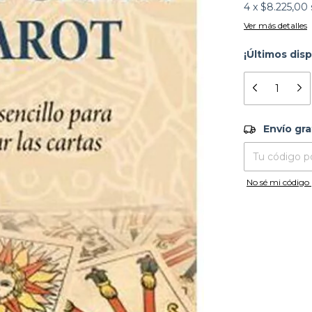
4
x
$8.225,00
Ver más detalles
¡Últimos disp
Envío grati
Envío gra
Entregas para el
No sé mi código 