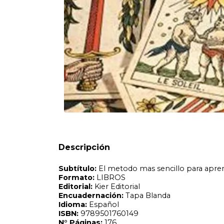
Subtítulo:
El metodo mas sencillo para aprender a tirar la
Formato:
LIBROS
Editorial:
Kier Editorial
Encuadernación:
Tapa Blanda
Idioma:
Español
ISBN:
9789501760149
N°
Páginas:
176
Dimensiones:
23 x 15.5 cm
Fecha Publicación:
08/2019
Sinópsis
Descripción
El empleo del Tarot como medio de adivinación es, sin du
occidental, quizás porque parte de su baraja se emplea de
de juego se haya intentado encubrir la verdadera potencia 
celosamente a los iniciados. Sin embargo, 'tirar las cartas'
ningún individuo, se ha revelado en boca de todos. Compre
entre sí es cuestión de práctica. La Cruz Celta es la dispos
total claridad en este libro que, a su vez, describe de ma
que provocan en el lector los disparadores necesarios par