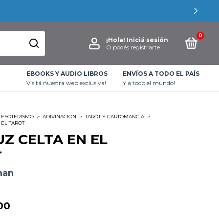
0
¡Hola!
Iniciá sesión
O podés registrarte
EBOOKS Y AUDIO LIBROS
ENVÍOS A TODO EL PAÍS
Visitá nuestra web exclusiva!
Y a todo el mundo!
ESOTERISMO
>
ADIVINACION
>
TAROT Y CARTOMANCIA
>
 EL TAROT
UZ CELTA EN EL
T
man
00