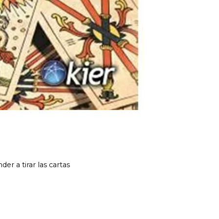
s cartas
da, el medio oracular más difundido, sobre todo en el mundo
sde hace siglos en la actividad lúdica. No es extraño que a modo
de los arcanos: la revelación del Oráculo, reservada
, es el término popular con el que la intuición, no exclusiva de
nder cada uno de los arcanos no es algo tan difícil; asociarlos
ición o tirada más simple para iniciarse en el Tarot, explicada con
nera comprensible las 78 láminas con sus significados, conceptos
a consustanciarse con ella naturalmente. Sin lugar a dudas, este