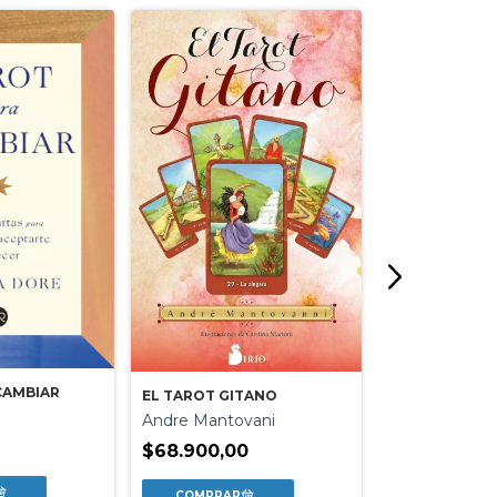
EL GRAN LIBR
CAMBIAR
EL TAROT GITANO
Robinbook
Andre Mantovani
$59.680,00
$68.900,00