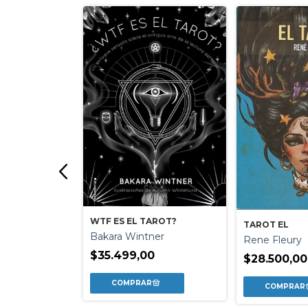
WTF ES EL TAROT?
TAROT EL
NOS MAYORES
Bakara Wintner
Rene Fleury
ck
$35.499,00
$28.500,00
0