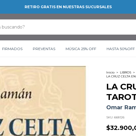
RETIRO GRATIS EN NUESTRAS SUCURSALES
FIRMADOS
PREVENTAS
MÚSICA 25% OFF
HASTA 50%OFF
Inicio
>
LIBROS
>
LA CRUZ CELTA EN
LA CR
TARO
Omar Ra
SKU:
668126
$32.900,