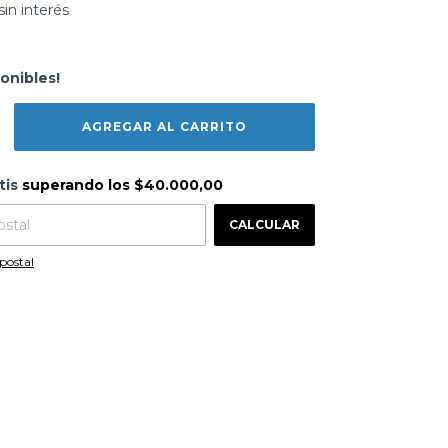
sin interés
onibles!
s
$40.000,00
tis
superando los
$40.000,00
CAMBIAR CP
 CP:
CALCULAR
postal