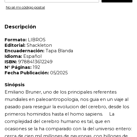
Sinópsis
No sé mi código postal
Emiliano Bruner, uno de los principales referentes
mundiales en paleoantropologia, nos guia en un viaje al
pasado para reseguir la evolucion del cerebro, desde los
Descripción
primeros hominidos hasta el homo sapiens. La
complejidad del cerebro humano es tal, que en
ocasiones se la ha comparado con la del universo entero:
cerca de cien mil millones de neuronas, con billones de
conexiones entre ellas. Todo ese enjambre neuronal es
capaz de generar capacidades sorprendentes, desde el
lenguaje, el pensamiento simbolico o la imaginacion. La
pregunta que surge de forma espontanea es: ¿como ha
llegado la evolucion a modelar semejante ´maquinaria´r
Esa pregunta es el centro de gravedad en torno al cual
gira este libro del paleoantropologo Emiliano Bruner,
investigador en el Centro Nacional de Investigacion
sobre la Evolucion Humana de Burgos. Un fascinante
viaje en el que deberemos explorar diferentes disciplinas
y enfoques, como la antropologia, la neurociencia, el
analisis comparado de nuestro cerebro con otros
primates, la arqueologia, la psicologia y, por supuesto, el
estudio de los fosiles. Sera, pues, un viaje entre fosiles y
monos, entre cerebros y craneos, entre arterias y genes,