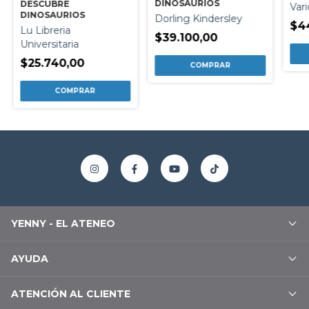
DINOSAURIOS
DESCUBRE
Var
DINOSAURIOS
Dorling Kindersley
$4
Lu Libreria
$39.100,00
Universitaria
$25.740,00
YENNY - EL ATENEO
AYUDA
ATENCIÓN AL CLIENTE