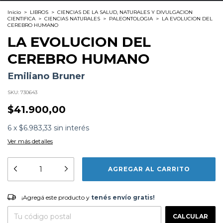
Inicio
>
LIBROS
>
CIENCIAS DE LA SALUD, NATURALES Y DIVULGACION
CIENTIFICA
>
CIENCIAS NATURALES
>
PALEONTOLOGIA
>
LA EVOLUCION DEL
CEREBRO HUMANO
LA EVOLUCION DEL
CEREBRO HUMANO
Emiliano Bruner
SKU:
730643
$41.900,00
6
x
$6.983,33
sin interés
Ver más detalles
Formato:
LIBROS
Editorial:
Shackleton
Encuadernación:
Tapa Blanda
Idioma:
Español
¡Agregá este producto y
tenés envío gratis!
ISBN:
9788413612249
¡Agregá este producto y
tenés envío gratis!
N°
Páginas:
192
CAMBIAR CP
Entregas para el CP:
Fecha Publicación:
05/2025
CALCULAR