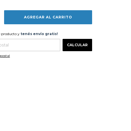
te producto y
tenés envío gratis!
e producto y
tenés envío gratis!
CAMBIAR CP
 CP:
CALCULAR
postal