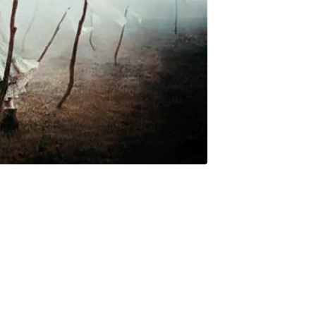
 abandonada en las inmediaciones de su casa. No hay rastro del
investigación del Manhattan Press Miren Triggs sigue una pista
n los labios sellados. Miren Triggs y Jim Schmoer, su antiguo
a ambos casos mientras ayudan a Ben Miller, padre de Daniel y
rición de su hijo. Se adentrarán así en las profundidades de un
el pasado. ¿Qué le sucedió a Daniel? ¿Puede el silencio ser el
res, Javier Castillo recupera a Miren, su personaje más icónico,
a. La grieta del silencio es un ejercicio de alta narrativa de
cer a los lectores una nove la laberinto, efervescente y