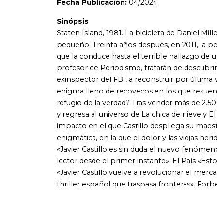
enigmática, en la que el dolor y las viejas heridas regresa
«Javier Castillo es sin duda el nuevo fenómeno de la literat
lector desde el primer instante». El País «Estoy muy agrad
«Javier Castillo vuelve a revolucionar el mercado editorial»
thriller español que traspasa fronteras». Forbes «El Step