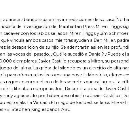
n como el eco de los secretos que callamos. La crítica ha dicho:
ura europea». Joël Dicker «La obra de Javier Castillo atrapará al
ecido por haber descubierto a Javier Castillo». Donato Carrisi
. La Verdad «El mago de los best sellers». Elle «El maestro del
hen King español'. ABC