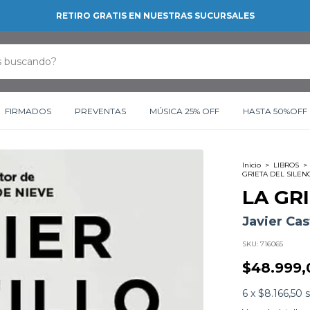
RETIRO GRATIS EN NUESTRAS SUCURSALES
FIRMADOS
PREVENTAS
MÚSICA 25% OFF
HASTA 50%OFF
Inicio
>
LIBROS
>
GRIETA DEL SILEN
LA GR
Javier Cast
SKU:
716065
$48.999,
6
x
$8.166,50
s