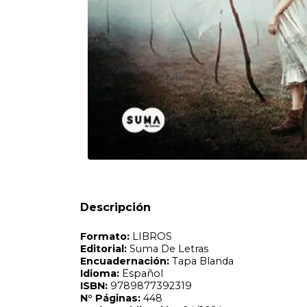
Formato:
LIBROS
Editorial:
Suma De Letras
Encuadernación:
Tapa Blanda
Idioma:
Español
ISBN:
9789877392319
N°
Páginas:
448
Fecha Publicación:
04/2024
Sinópsis
Staten Island, 1981. La bicicleta de Daniel Miller aparece
Descripción
pequeño. Treinta años después, en 2011, la periodista de 
que la conduce hasta el terrible hallazgo de un cadáver co
profesor de Periodismo, tratarán de descubrir qué vincul
exinspector del FBI, a reconstruir por última vez la desapa
enigma lleno de recovecos en los que resuenan las voces d
refugio de la verdad? Tras vender más de 2.500.000 ejempla
y regresa al universo de La chica de nieve y El juego del alm
impacto en el que Castillo despliega su maestría para ofre