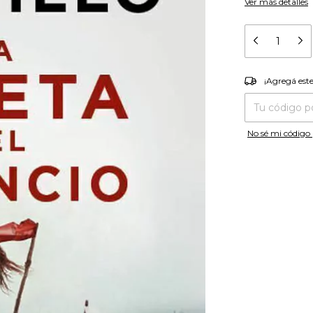
Ver más detalles
¡Agregá es
¡Agregá est
Entregas para el
No sé mi código 