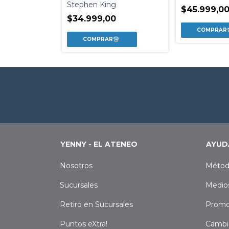
g
Stephen King
$45.999,0
0
$34.999,00
YENNY - EL ATENEO
AYUD
Nosotros
Métod
Sucursales
Medio
Retiro en Sucursales
Promo
Puntos eXtra!
Cambi