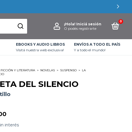
0
¡Hola!
Iniciá sesión
O podés registrarte
EBOOKS Y AUDIO LIBROS
ENVÍOS A TODO EL PAÍS
Visitá nuestra web exclusiva!
Y a todo el mundo!
FICCIÓN Y LITERATURA
>
NOVELAS
>
SUSPENSO
>
LA
CIO
IETA DEL SILENCIO
illo
00
in interés