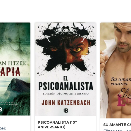
PSICOANALISTA (10º
SU AMANTE C
ANIVERSARIO)
zek